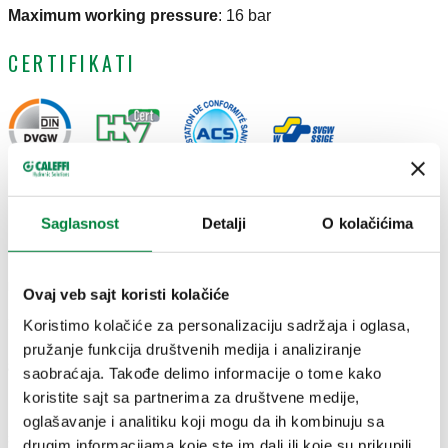
Maximum working pressure
:
16 bar
CERTIFIKATI
CRTEŽI I SPECIFIKACIJE
Saglasnost
Detalji
O kolačićima
Broj dela
Attacco 1
Attacco 2
Ovaj veb sajt koristi kolačiće
Actions
Koristimo kolačiće za personalizaciju sadržaja i oglasa,
pružanje funkcija društvenih medija i analiziranje
G 3/8" (ISO 228-1)
865420
G 1/2" A (ISO 228-1) M
saobraćaja. Takođe delimo informacije o tome kako
Coll
F, Ø 20
koristite sajt sa partnerima za društvene medije,
oglašavanje i analitiku koji mogu da ih kombinuju sa
3D modeli
drugim informacijama koje ste im dali ili koje su prikupili