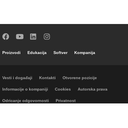
Footer main navigation
Proizvodi
Edukacija
Softver
Kompanija
Footer secondary navigation
Vesti i događaji
Kontakti
Otvorene pozicije
Footer menu
Informacije o kompaniji
Cookies
Autorska prava
Odricanje odgovornosti
Privatnost
P.I. IT04104030962 - © 1961 - 2026