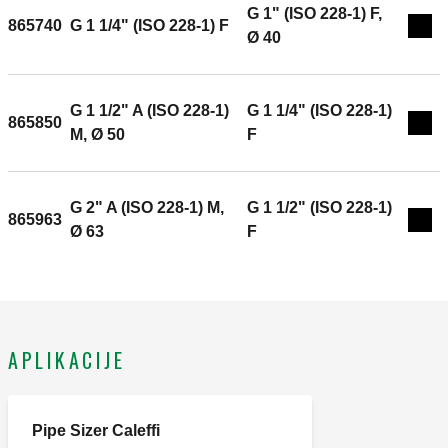
G 1" (ISO 228-1) F,
865740
G 1 1/4" (ISO 228-1) F
Exp
Ø 40
G 1 1/2" A (ISO 228-1)
G 1 1/4" (ISO 228-1)
865850
Exp
M, Ø 50
F
G 2" A (ISO 228-1) M,
G 1 1/2" (ISO 228-1)
865963
Exp
Ø 63
F
APLIKACIJE
Pipe Sizer Caleffi