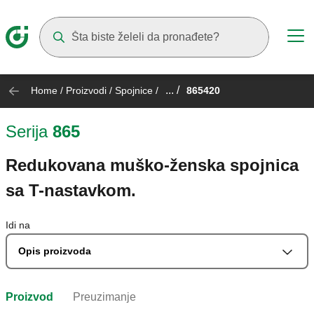
Suggestions will appear as you type
... /
Home
/
Proizvodi
/
Spojnice
/
865420
Serija
865
Redukovana muško-ženska spojnica
sa T-nastavkom.
Idi na
Opis proizvoda
Proizvod
Preuzimanje