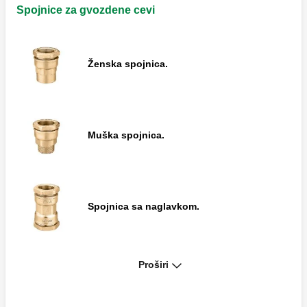
Muška spojnica.
Spojnice za gvozdene cevi
Ženska spojnica.
Ženska spojnica sa cevi holenderom.
Muška spojnica.
Redukovana muška spojnica.
Spojnica sa naglavkom.
Spojnica sa prirubnicom, PN 10 EN 1092-1.
Proširi
Spojnica sa T-nastavkom.
Spojnica sa naglavkom.