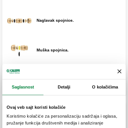
Naglavak spojnice.
Ženska kolenasta spojnica.
Muška spojnica.
T-nastavak.
Proširi
Kolenasta spojnica.
Bočni muški T-nastavak.
Saglasnost
Detalji
O kolačićima
Ovaj veb sajt koristi kolačiće
Muška kolenasta spojnica.
Rezervni delovi za mehaničke spojnice sa zaptivnim
Centralni muški T-nastavak.
Koristimo kolačiće za personalizaciju sadržaja i oglasa,
O-prstenom
pružanje funkcija društvenih medija i analiziranje