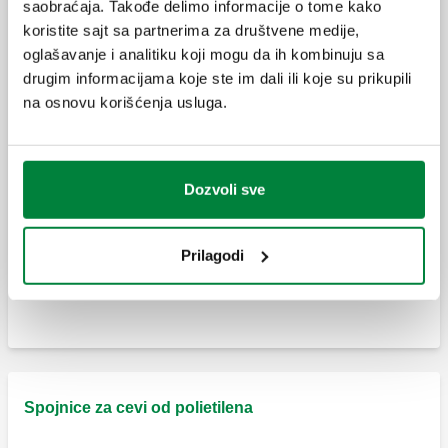
saobraćaja. Takođe delimo informacije o tome kako
koristite sajt sa partnerima za društvene medije,
Ženska kolenasta spojnica.
Rezervni O-prsten.
oglašavanje i analitiku koji mogu da ih kombinuju sa
drugim informacijama koje ste im dali ili koje su prikupili
na osnovu korišćenja usluga.
Kolenasta spojnica sa zidnim priključkom.
Rezervni O-prsten.
Dozvoli sve
Spojnica sa T-nastavkom.
Rezervni sigurnosni prsten.
Prilagodi
Muška T-spojnica.
Spojnice za cevi od polietilena