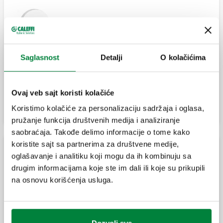
Pojedinačna ploča za zid.
Saglasnost
Detalji
O kolačićima
Zidna rozetna.
Ovaj veb sajt koristi kolačiće
Koristimo kolačiće za personalizaciju sadržaja i oglasa,
pružanje funkcija društvenih medija i analiziranje
saobraćaja. Takođe delimo informacije o tome kako
koristite sajt sa partnerima za društvene medije,
Dvostruke ploče za zid
oglašavanje i analitiku koji mogu da ih kombinuju sa
drugim informacijama koje ste im dali ili koje su prikupili
na osnovu korišćenja usluga.
Dvostruka ploča za zid.