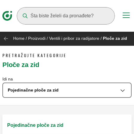
Suggestions will appear as you type
Home
/
Proizvodi
/
Ventili i pribor za radijatore
/
Ploče za zid
PRETRAŽUJTE KATEGORIJE
Ploče za zid
Idi na
Pojedinačne ploče za zid
Pojedinačne ploče za zid