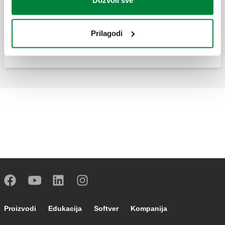
Dozvoli sve
Dupla zidna rozetna.
Prilagodi
Footer main navigation
Proizvodi
Edukacija
Softver
Kompanija