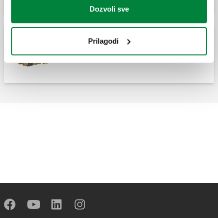
Dozvoli sve
Prilagodi
BALLSTOP, Kuglični ventil sa ugrađenim
nepovratnim ventilom.