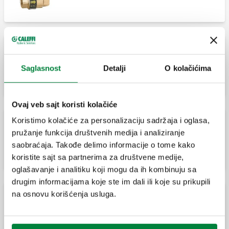
BALLSTOP, Kuglični ventil sa ugrađenim
Saglasnost
Detalji
O kolačićima
nepovratnim ventilom.
Ovaj veb sajt koristi kolačiće
Koristimo kolačiće za personalizaciju sadržaja i oglasa,
BALLSTOP, Loptasti ventil sa ugrađenim
pružanje funkcija društvenih medija i analiziranje
nepovratnim ventilom, muški-ženski
saobraćaja. Takođe delimo informacije o tome kako
priključci.
koristite sajt sa partnerima za društvene medije,
oglašavanje i analitiku koji mogu da ih kombinuju sa
drugim informacijama koje ste im dali ili koje su prikupili
na osnovu korišćenja usluga.
BALLSTOP, Loptasti ventil sa ugrađenim
nepovratnim ventilom, ženski priključak-
holender.