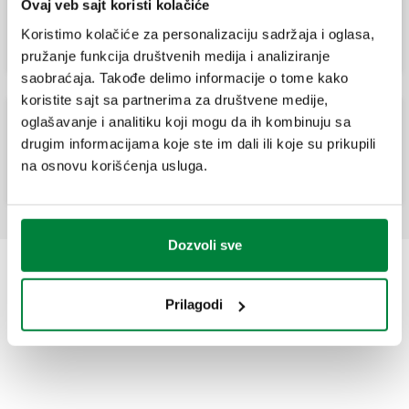
Kutija za razvodnike serije 662, 671 and
Ovaj veb sajt koristi kolačiće
668...S1, 664 i 665 i regulacione jedinice
serije 182.
Koristimo kolačiće za personalizaciju sadržaja i oglasa,
pružanje funkcija društvenih medija i analiziranje
saobraćaja. Takođe delimo informacije o tome kako
koristite sajt sa partnerima za društvene medije,
oglašavanje i analitiku koji mogu da ih kombinuju sa
Diferencijalni optočni komplet sa fiksnim
drugim informacijama koje ste im dali ili koje su prikupili
podešavanjem 25 kPa (2500 mm w.g.).
na osnovu korišćenja usluga.
Dozvoli sve
Prilagodi