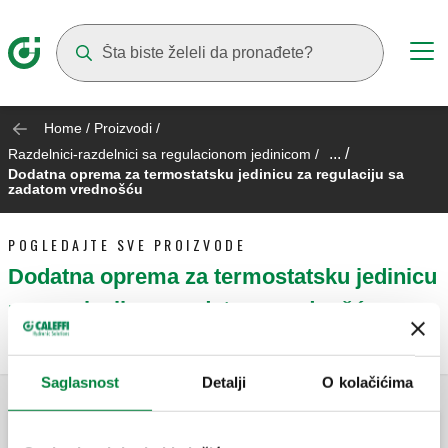
Suggestions will appear as you type
Home
/
Proizvodi
/
... /
Razdelnici-razdelnici sa regulacionom jedinicom
/
Dodatna oprema za termostatsku jedinicu za regulaciju sa
zadatom vrednošću
POGLEDAJTE SVE PROIZVODE
Dodatna oprema za termostatsku jedinicu
za regulaciju sa zadatom vrednošću
Saglasnost
Detalji
O kolačićima