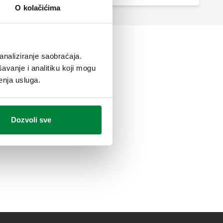
O kolačićima
analiziranje saobraćaja.
avanje i analitiku koji mogu
enja usluga.
Dozvoli sve