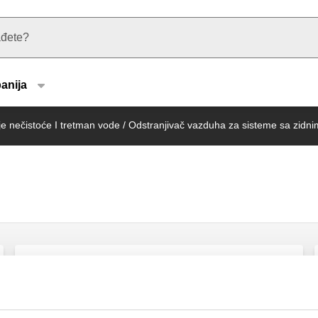
u type
anija
e nečistoće I tretman vode
/
Odstranjivač vazduha za sisteme sa zidni
DISCALSLIM®, Odstranjivač vazduha.