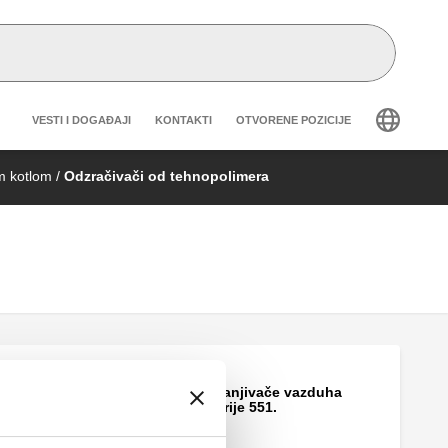
Header secondary navigation
VESTI I DOGAĐAJI
KONTAKTI
OTVORENE POZICIJE
m kotlom
/
Odzračivači od tehnopolimera
Izolacija za odstranjivače vazduha
DISCALSLIM® serije 551.