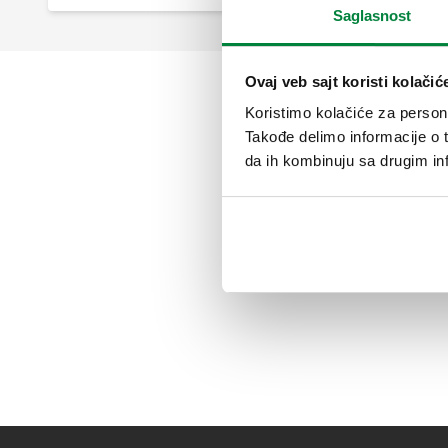
Saglasnost
Ovaj veb sajt koristi kolačić
Koristimo kolačiće za persona
Takođe delimo informacije o t
da ih kombinuju sa drugim inf