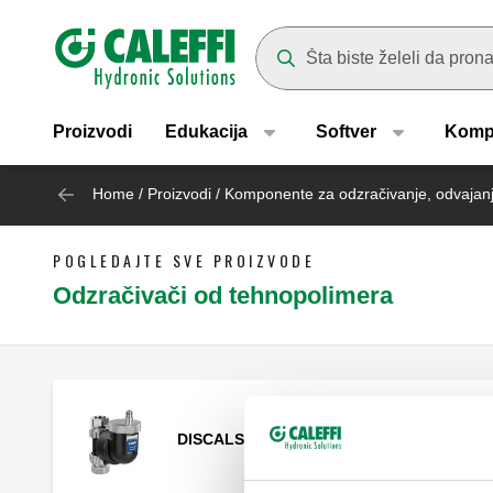
Header main navigation
Suggestions will appear as yo
Proizvodi
Edukacija
Softver
Komp
Home
/
Proizvodi
/
Komponente za odzračivanje, odvajanj
POGLEDAJTE SVE PROIZVODE
Odzračivači od tehnopolimera
DISCALSLIM®, Odstranjivač vazduha.