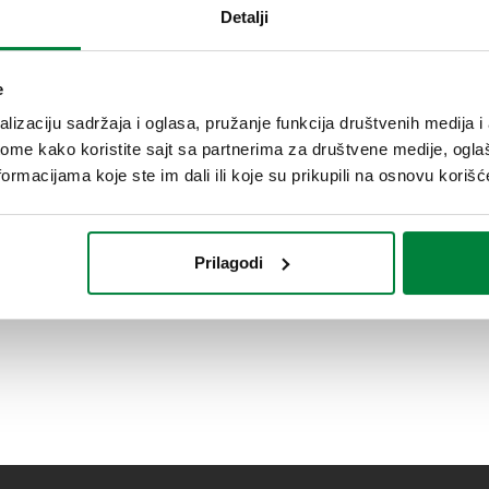
Detalji
e
lizaciju sadržaja i oglasa, pružanje funkcija društvenih medija i 
ome kako koristite sajt sa partnerima za društvene medije, oglaš
ormacijama koje ste im dali ili koje su prikupili na osnovu korišć
Prilagodi