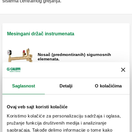
sistema centralnog grejanja.
Mesingani držač instrumenata
Nosač (predmontiranih) sigurnosnih
elemenata.
Kombinovani separator vazduha sa
Saglasnost
Detalji
O kolačićima
dodatnom opremom za sistem grejanja.
Ovaj veb sajt koristi kolačiće
Koristimo kolačiće za personalizaciju sadržaja i oglasa,
Držač instrumenata za sisteme za grejanje.
pružanje funkcija društvenih medija i analiziranje
saobraćaja. Takođe delimo informacije o tome kako