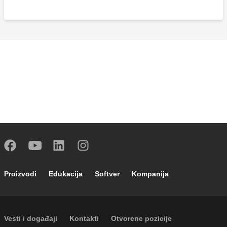
Footer main navigation
Proizvodi
Edukacija
Softver
Kompanija
Footer secondary navigation
Vesti i događaji
Kontakti
Otvorene pozicije