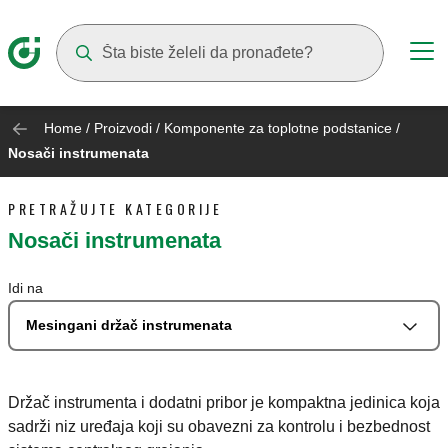
Suggestions will appear as you type
Home
/
Proizvodi
/
Komponente za toplotne podstanice
/
Nosači instrumenata
PRETRAŽUJTE KATEGORIJE
Nosači instrumenata
Idi na
Mesingani držač instrumenata
Držač instrumenta i dodatni pribor je kompaktna jedinica koja
sadrži niz uređaja koji su obavezni za kontrolu i bezbednost