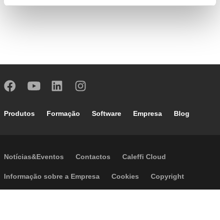
Footer main navigation
Produtos
Formação
Software
Empresa
Blog
Footer secondary navigation
Notícias&Eventos
Contactos
Caleffi Cloud
Footer menu
Informação sobre a Empresa
Cookies
Copyright
Disclaimer
Política de Privacidade
Acessibilidade