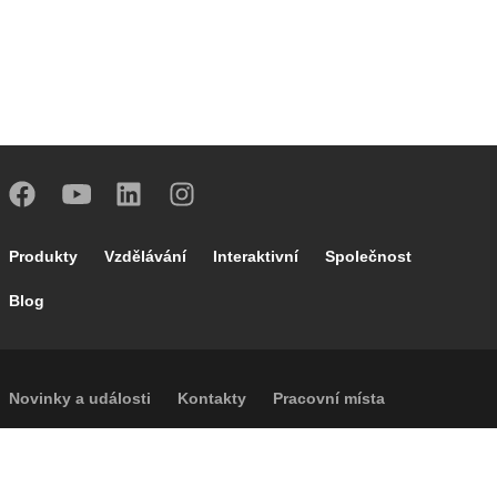
Footer main navigation
Produkty
Vzdělávání
Interaktivní
Společnost
Blog
Footer secondary navigation
Novinky a události
Kontakty
Pracovní místa
Caleffi Cloud
Footer menu
Informace o společnosti
Cookies
Autorská práva