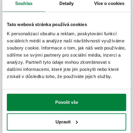
Souhlas
Detaily
Více o cookies
Tato webová stránka používá cookies
Ocelový držák nástrojů
K personalizaci obsahu a reklam, poskytování funkcí
sociálních médií a analýze naší návštěvnosti využíváme
soubory cookie. Informace o tom, jak náš web používáte,
Sestava armatur a držáku pro připojení
expanzní nádoby pro vytápění.
sdílíme se svými partnery pro sociální média, inzerci a
analýzy. Partneři tyto údaje mohou zkombinovat s
dalšími informacemi, které jste jim poskytli nebo které
získali v důsledku toho, že používáte jejich služby.
Sada technopolymerových držáků přístrojů
Povolit vše
Držák z kompozitního materiálu pro
sestavu příslušenství - pro systemy
Upravit
vytápění.