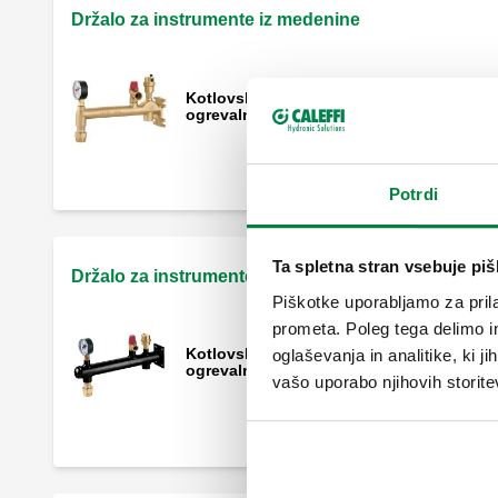
Držalo za instrumente iz medenine
Kotlovska grupa s pritrdilno konzolo za
ogrevalne sisteme.
Potrdi
Ta spletna stran vsebuje pi
Držalo za instrumente iz jekla
Piškotke uporabljamo za prila
prometa. Poleg tega delimo i
Kotlovska grupa s pritrdilno konzolo za
oglaševanja in analitike, ki j
ogrevalne sisteme.
vašo uporabo njihovih storite