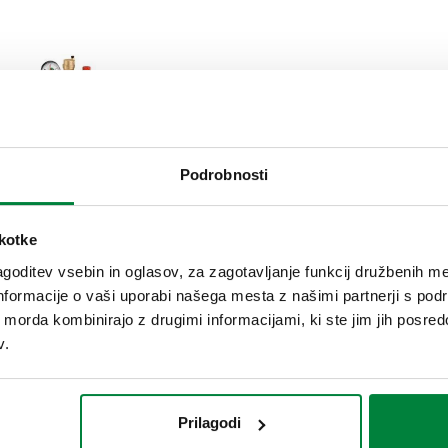
Kotlovska grupa za ogrevalne sisteme.
Podrobnosti
škotke
goditev vsebin in oglasov, za zagotavljanje funkcij družbenih me
nformacije o vaši uporabi našega mesta z našimi partnerji s pod
ih morda kombinirajo z drugimi informacijami, ki ste jim jih posredov
v.
Prilagodi