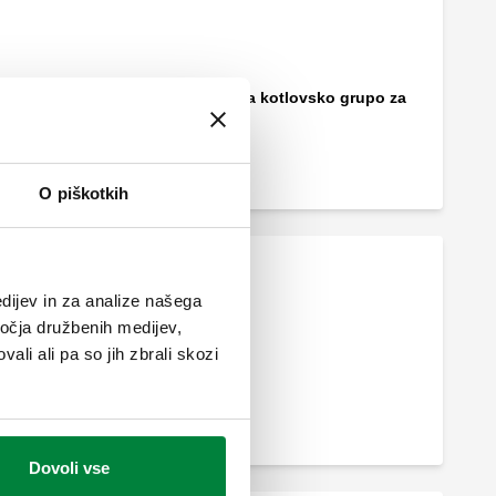
Pritrdilna konzola za kotlovsko grupo za
ogrevalne sisteme.
O piškotkih
dijev in za analize našega
ročja družbenih medijev,
ali ali pa so jih zbrali skozi
Dovoli vse