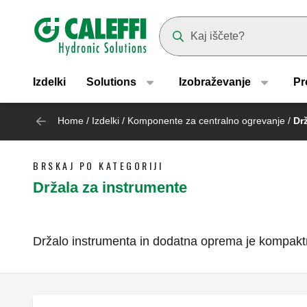
Header main navigation
Suggestions will appear as yo
Izdelki
Solutions
Izobraževanje
Pr
Home
/
Izdelki
/
Komponente za centralno ogrevanje
/
Dr
BRSKAJ PO KATEGORIJI
Držala za instrumente
Držalo instrumenta in dodatna oprema je kompaktna