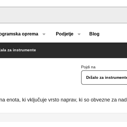
u type
ogramska oprema
Podjetje
Blog
žala za instrumente
Pojdi na
Držalo za instrument
 enota, ki vključuje vrsto naprav, ki so obvezne za nad