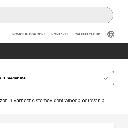
Header secondary navigation
NOVICE IN DOGODKI
KONTAKTI
CALEFFI CLOUD
e iz medenine
zor in varnost sistemov centralnega ogrevanja.