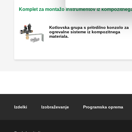
Komplet za montažo instrumentov iz kompozitnega
Kotlovska grupa s pritrdilno konzolo za
ogrevalne sisteme iz kompozitnega
materiala.
Footer main navigation
Izdelki
Izobraževanje
Programska oprema