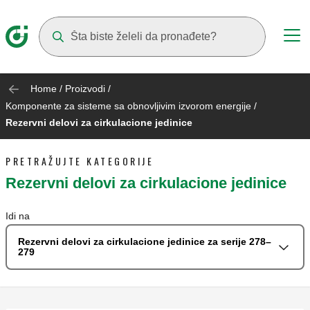
Suggestions will appear as you type
Home
/
Proizvodi
/
Komponente za sisteme sa obnovljivim izvorom energije
/
Rezervni delovi za cirkulacione jedinice
PRETRAŽUJTE KATEGORIJE
Rezervni delovi za cirkulacione jedinice
Idi na
Rezervni delovi za cirkulacione jedinice za serije 278–
279