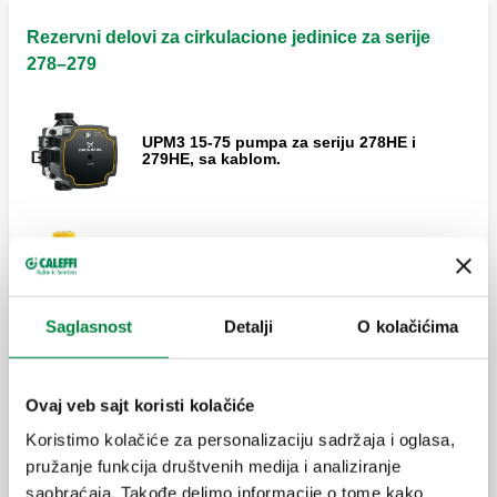
Rezervni delovi za cirkulacione jedinice za serije
278–279
UPM3 15-75 pumpa za seriju 278HE i
279HE, sa kablom.
Sigurnosni rasteretni ventil, 6 bara.
Saglasnost
Detalji
O kolačićima
Dodatna oprema za regulator šifra 161010.
Ovaj veb sajt koristi kolačiće
Koristimo kolačiće za personalizaciju sadržaja i oglasa,
pružanje funkcija društvenih medija i analiziranje
Proširi
saobraćaja. Takođe delimo informacije o tome kako
Rezervni delovi za cirkulacione grupe.