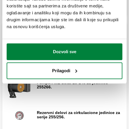
koristite sajt sa partnerima za društvene medije,
oglašavanje i analitiku koji mogu da ih kombinuju sa
drugim informacijama koje ste im dali ili koje su prikupili
na osnovu korišćenja usluga.
Rezervni merači protoka za cirkulacione
jedninice serije 278 i 279.
Rezervni delovi za cirkulacione jedinice za seriju 255
Dozvoli sve
1" 5–40 merač protoka za jedinicu šifra
255266HE.
Prilagodi
Pumpa PML Solar 25-145 za jedinicu
255266.
Rezervni delovi za cirkulacione jedinice za
serije 255/256.