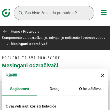
Suggestions will appear as you type
Home
/
Proizvodi
/
Komponente za odzračivanje, odvajanje nečistoće I tretman vode
/
... /
Mesingani odzračivači
POGLEDAJTE SVE PROIZVODE
Mesingani odzračivači
Saglasnost
Detalji
O kolačićima
DISCAL, Odstranjivač vazduha. Mogućnost
instalacije u horizontalnom i vertikalnom
Ovaj veb sajt koristi kolačiće
položaju.