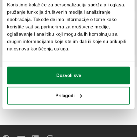
Koristimo kolačiće za personalizaciju sadržaja i oglasa,
pružanje funkcija društvenih medija i analiziranje
saobraćaja. Takođe delimo informacije o tome kako
koristite sajt sa partnerima za društvene medije,
oglašavanje i analitiku koji mogu da ih kombinuju sa
DISCAL, Odstranjivač vazduha.
drugim informacijama koje ste im dali ili koje su prikupili
na osnovu korišćenja usluga.
Dozvoli sve
Prilagodi