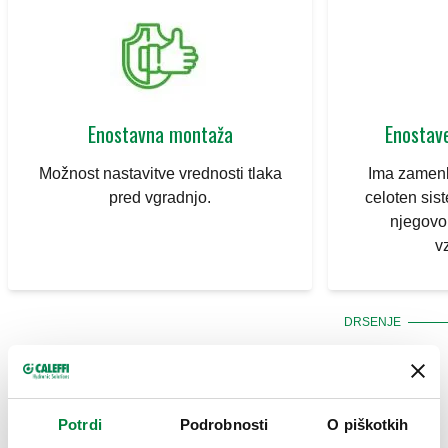
Enostavna montaža
Enostav
Možnost nastavitve vrednosti tlaka
Ima zamenlj
pred vgradnjo.
celoten sist
njegovo
v
DRSENJE
Potrdi
Podrobnosti
O piškotkih