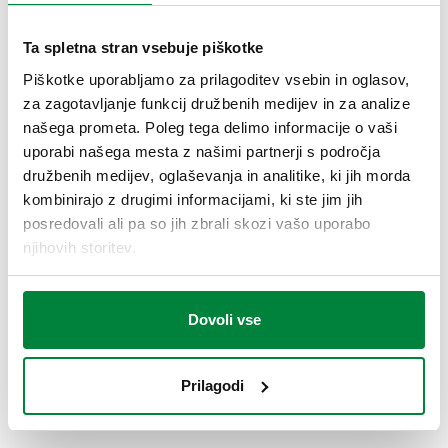
Ta spletna stran vsebuje piškotke
Video prikaz delovanja in tehnična
Piškotke uporabljamo za prilagoditev vsebin in oglasov,
dokumentacija
za zagotavljanje funkcij družbenih medijev in za analize
našega prometa. Poleg tega delimo informacije o vaši
uporabi našega mesta z našimi partnerji s področja
družbenih medijev, oglaševanja in analitike, ki jih morda
ZAŠČITITE VODOVODNE NAPRAVE PRED VISOKIM
TLAKOM
kombinirajo z drugimi informacijami, ki ste jim jih
Regulator tlaka
posredovali ali pa so jih zbrali skozi vašo uporabo
njihovih storitev.
Dovoli vse
Prilagodi