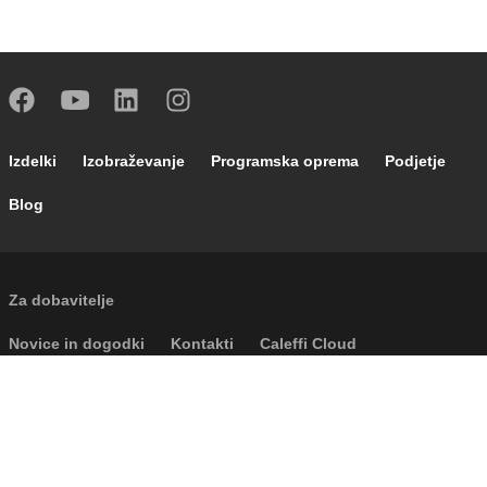
Footer main navigation
Izdelki
Izobraževanje
Programska oprema
Podjetje
Blog
External links
Za dobavitelje
Footer secondary navigation
Novice in dogodki
Kontakti
Caleffi Cloud
Footer menu
Podatki o podjetju
Piškotki
Avtorske pravice
Splošni pogoji
Politika zasebnosti
Accessibility