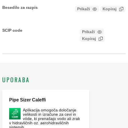
Besedilo za razpis
Prikaži
Kopiraj
CALEFFI, 626600. Pretočno stikalo. Primerno za cevi s
premerom od 1" do 8". Priključek: G 1" A (ISO 228-1) ZN.
SCIP code
Prikaži
e9b55fcb-c9c2-4a1a-9ed1-
Maksimalni delovni tlak: 10 bar. Območje temperature
Kopiraj
bb10a6bb65c0
medija: -30–120 °C. Razred zaščite: IP 54. Napetost na
kontaktu (250 V): 15 (5) A.
UPORABA
Pipe Sizer Caleffi
Aplikacija omogoča določanje
velikosti in izračune za cevi in
vóde, ki prenašajo vodo ali zrak
v hidravličnih oz. aerohidravličnih
sistemih.