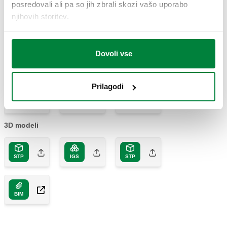
posredovali ali pa so jih zbrali skozi vašo uporabo
Koda artikla
Priključek
Actions
njihovih storitev.
626600
G 1" A (ISO 228-1) ZN
Coll
Dovoli vse
2D risba
Prilagodi
PDF
DWG
DXF
3D modeli
STP
IGS
STP
BIM