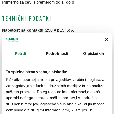
Primerno za cevi s premerom od 1" do 8".
TEHNIČNI PODATKI
Napetost na kontaktu (250 V)
:
15 (5) A
Razred zaščite
:
IP 54
Območje temperature medija
:
-30–120 °C
Maksimalni delovni tlak
:
10 bar
Potrdi
Podrobnosti
O piškotkih
CERTIFIKATI
Ta spletna stran vsebuje piškotke
Piškotke uporabljamo za prilagoditev vsebin in oglasov,
za zagotavljanje funkcij družbenih medijev in za analize
našega prometa. Poleg tega delimo informacije o vaši
uporabi našega mesta z našimi partnerji s področja
RISBE IN SPECIFIKACIJE
družbenih medijev, oglaševanja in analitike, ki jih morda
kombinirajo z drugimi informacijami, ki ste jim jih