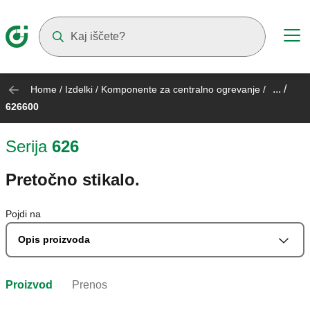
Suggestions will appear as you type
... /
Home
/
Izdelki
/
Komponente za centralno ogrevanje
/
626600
Serija
626
Pretočno stikalo.
Pojdi na
Opis proizvoda
Proizvod
Prenos