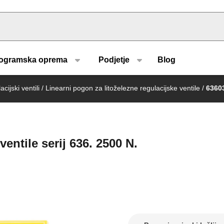
u type
ogramska oprema
Podjetje
Blog
cijski ventili
/
Linearni pogon za litoželezne regulacijske ventile
/
6360
entile serij 636. 2500 N.