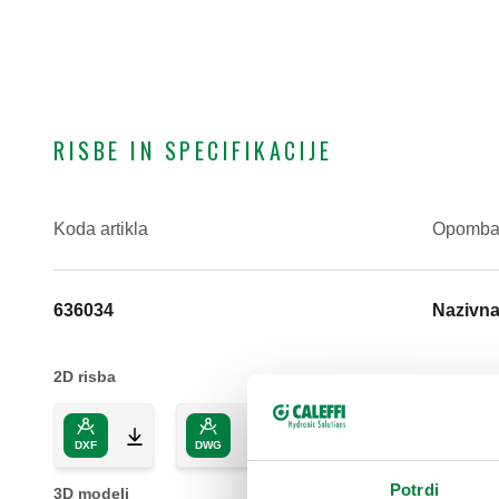
RISBE IN SPECIFIKACIJE
Koda artikla
Opomb
636034
Nazivna
2D risba
DXF
DWG
PDF
Potrdi
3D modeli