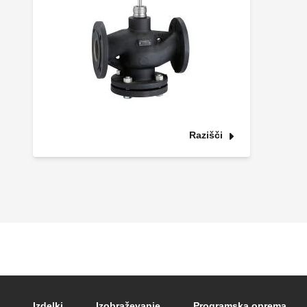
Razišči
Izdelki
Izobraževanje
Programska oprema