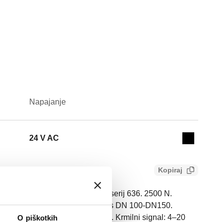
Napajanje
Actions
24 V AC
Collapse 
Kopiraj
robnične regulacijske ventile serij 636. 2500 N.
0 s DN 65-DN 80; - 80 s/160 s/240 s DN 100-DN150.
 -10–55 °C. Napajanje: 24 V AC. Krmilni signal: 4–20
O piškotkih