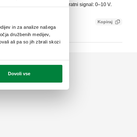
10 V. Razred zaščite: IP 66. Povratni signal: 0–10 V.
Kopiraj
dijev in za analize našega
ročja družbenih medijev,
ali ali pa so jih zbrali skozi
Dovoli vse