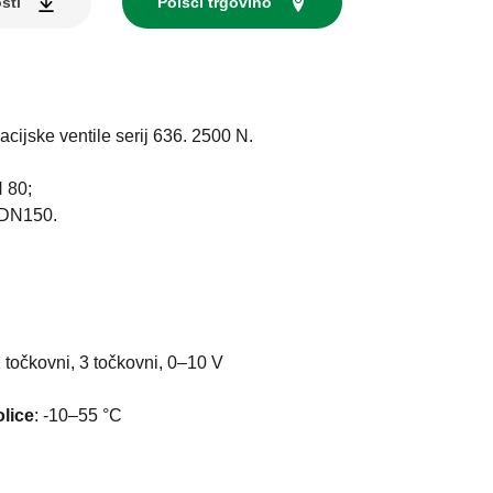
sti
Poišči trgovino
cijske ventile serij 636. 2500 N.
 80;
-DN150.
I
točkovni, 3 točkovni, 0–10 V
lice
:
-10–55 °C