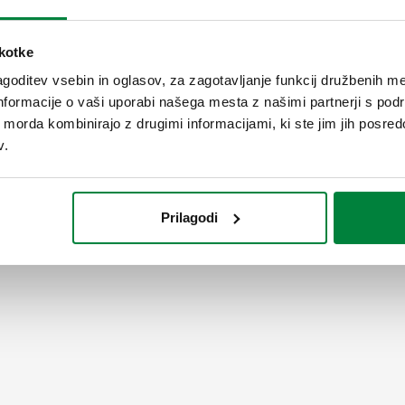
mA, 2 točkovni, 3 točkovni, 0–
škotke
SCIP code
KODA V FAZI ANALIZE
goditev vsebin in oglasov, za zagotavljanje funkcij družbenih me
nformacije o vaši uporabi našega mesta z našimi partnerji s pod
ih morda kombinirajo z drugimi informacijami, ki ste jim jih posredov
v.
Prilagodi