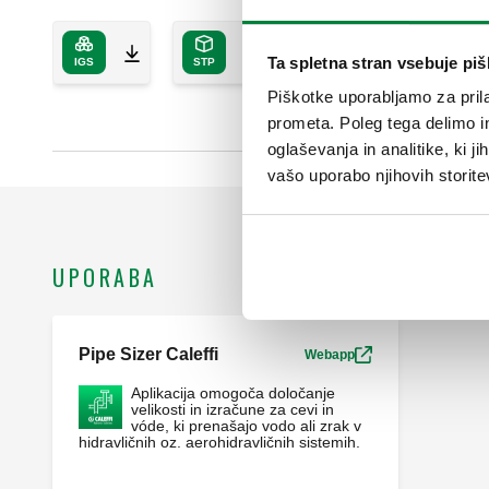
Ta spletna stran vsebuje pi
IGS
STP
Piškotke uporabljamo za prila
prometa. Poleg tega delimo i
oglaševanja in analitike, ki j
vašo uporabo njihovih storite
UPORABA
Pipe Sizer Caleffi
Webapp
Aplikacija omogoča določanje
velikosti in izračune za cevi in
vóde, ki prenašajo vodo ali zrak v
hidravličnih oz. aerohidravličnih sistemih.