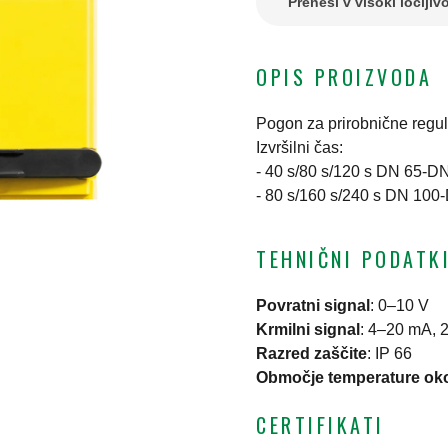
Prenesi v visoki ločljivo
OPIS PROIZVODA
Pogon za prirobnične regula
Izvršilni čas:
- 40 s/80 s/120 s DN 65-DN
- 80 s/160 s/240 s DN 100
TEHNIČNI PODATK
Povratni signal
:
0–10 V
Krmilni signal
:
4–20 mA, 2 
Razred zaščite
:
IP 66
Območje temperature oko
CERTIFIKATI