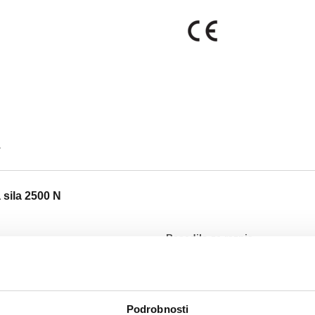
a
 sila 2500 N
Besedilo za razpis
CALEFFI, 636034. Pogon za pri
Izvršilni čas: - 40 s/80 s/12
Območje temperature okolice:
Podrobnosti