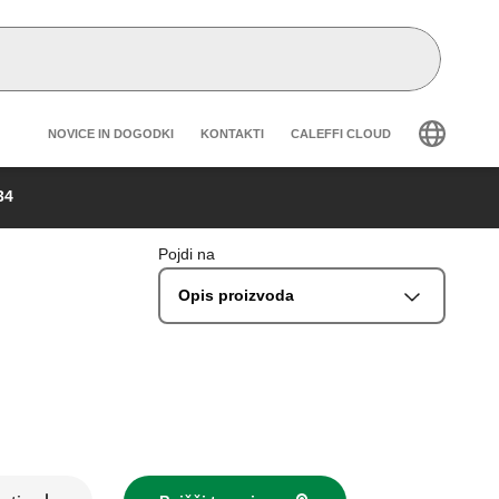
Header secondary navigation
NOVICE IN DOGODKI
KONTAKTI
CALEFFI CLOUD
34
Pojdi na
Opis proizvoda