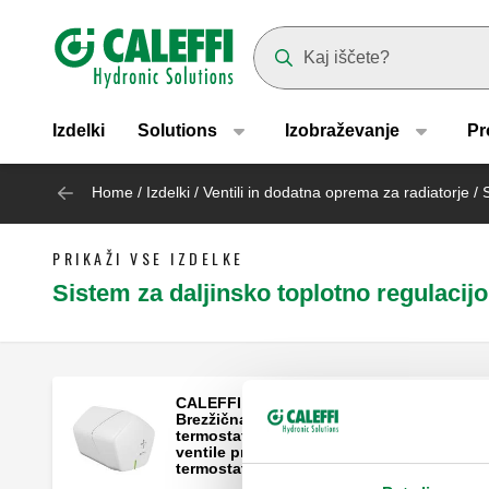
Header main navigation
Suggestions will appear as yo
Izdelki
Solutions
Izobraževanje
Pr
Home
/
Izdelki
/
Ventili in dodatna oprema za radiatorje
/
PRIKAŽI VSE IZDELKE
Sistem za daljinsko toplotno regulacijo
CALEFFI CODE®, Comfort control.
Brezžična elektronska glava za
termostatske radiatorske ventile in
ventile primerne za montažo
termostatskih glav.