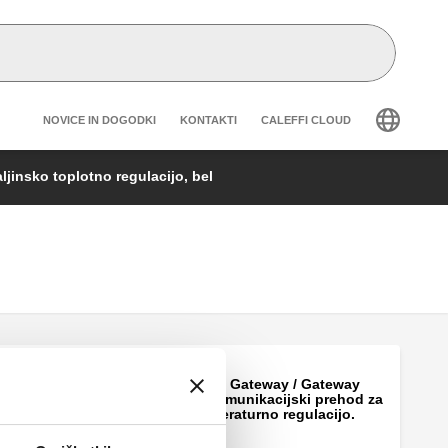
Header secondary navigation
NOVICE IN DOGODKI
KONTAKTI
CALEFFI CLOUD
ljinsko toplotno regulacijo, bel
CALEFFI CODE®, Gateway / Gateway
PRO ​​​​​​​Brezžični komunikacijski prehod za
večconsko temperaturno regulacijo.