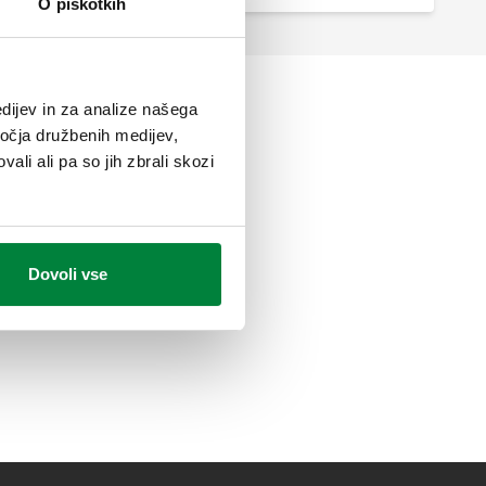
O piškotkih
dijev in za analize našega
ročja družbenih medijev,
ali ali pa so jih zbrali skozi
Dovoli vse