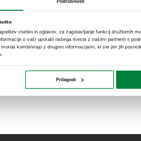
Podrobnosti
škotke
goditev vsebin in oglasov, za zagotavljanje funkcij družbenih me
nformacije o vaši uporabi našega mesta z našimi partnerji s pod
ih morda kombinirajo z drugimi informacijami, ki ste jim jih posredov
v.
Prilagodi