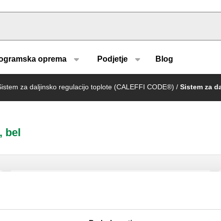
u type
ogramska oprema
Podjetje
Blog
Sistem za daljinsko regulacijo toplote (CALEFFI CODE®)
/
Sistem za da
, bel
CALEFFI CODE®, Senzor. Brezžični
senzor temperature prostora.