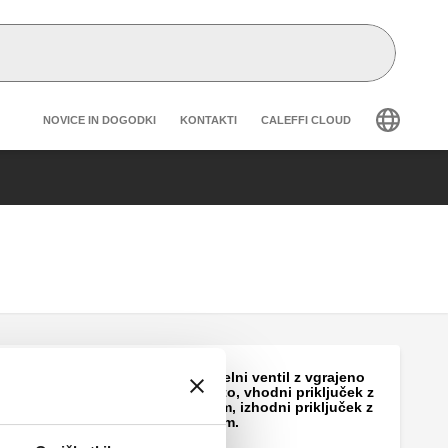
Header secondary navigation
NOVICE IN DOGODKI
KONTAKTI
CALEFFI CLOUD
BALLSTOP, Krogelni ventil z vgrajeno
nepovratno loputo, vhodni priključek z
zunanjim navojem, izhodni priključek z
notranjim navojem.