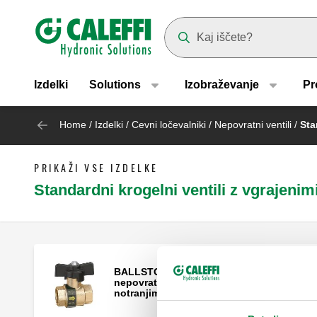
Header main navigation
Suggestions will appear as yo
Izdelki
Solutions
Izobraževanje
Pr
Home
/
Izdelki
/
Cevni ločevalniki
/
Nepovratni ventili
/
Sta
PRIKAŽI VSE IZDELKE
Standardni krogelni ventili z vgrajenim
BALLSTOP, Krogelni ventil z vgrajeno
nepovratno loputo, priključki z
notranjimi navoji.