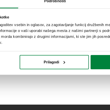
Podrobnosti
BALLSTOP, Krogelni ventil z vgrajeno
škotke
nepovratno loputo, vhodni priključek z
zunanjim navojem, izhodni priključek
goditev vsebin in oglasov, za zagotavljanje funkcij družbenih me
notranji navoj - priključek z matico.
nformacije o vaši uporabi našega mesta z našimi partnerji s pod
ih morda kombinirajo z drugimi informacijami, ki ste jim jih posredov
v.
Prilagodi