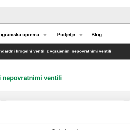
u type
ogramska oprema
Podjetje
Blog
ndardni krogelni ventili z vgrajenimi nepovratnimi ventili
i nepovratnimi ventili
BALLSTOP, Krogelni ventil z vgrajeno
nepovratno loputo, priključki z
notranjimi navoji. Z vzvodno ročico.