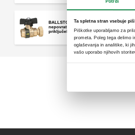
Potrdi
Ta spletna stran vsebuje pi
BALLSTOP, Krogelni ventil z vgrajeno
nepovratno loputo, notranji navoj -
Piškotke uporabljamo za prila
priključek z matico.
prometa. Poleg tega delimo i
oglaševanja in analitike, ki j
vašo uporabo njihovih storite