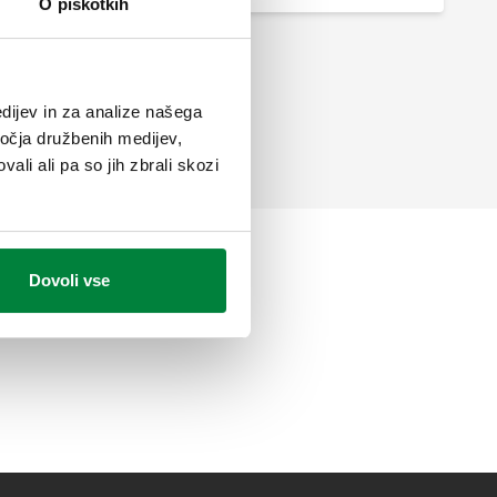
O piškotkih
dijev in za analize našega
ročja družbenih medijev,
ali ali pa so jih zbrali skozi
Dovoli vse