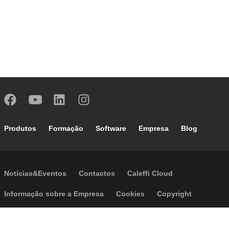
Footer main navigation
Produtos
Formação
Software
Empresa
Blog
Footer secondary navigation
Notícias&Eventos
Contactos
Caleffi Cloud
Footer menu
Informação sobre a Empresa
Cookies
Copyright
Disclaimer
Política de Privacidade
Acessibilidade