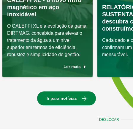
CALEFFI XL - o novo filtro
magnético em aço
RELATÓRI
inoxidável
SUSTENTAB
descubra 
O CALEFFI XL é a evolução da gama
construímo
DIRTMAG, concebida para elevar o
tratamento da água a um nível
Cada dado e 
superior em termos de eficiência,
confirmam um 
robustez e simplicidade de gestão.
mensurável.
Ler mais
Ir para notícias
DESLOCAR