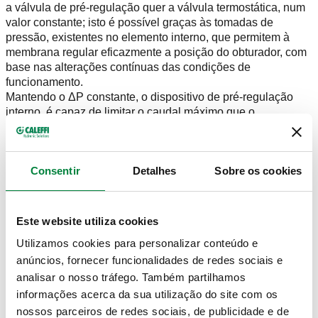
a válvula de pré-regulação quer a válvula termostática, num
valor constante; isto é possível graças às tomadas de
pressão, existentes no elemento interno, que permitem à
membrana regular eficazmente a posição do obturador, com
base nas alterações contínuas das condições de
funcionamento.
Mantendo o ΔP constante, o dispositivo de pré-regulação
interno, é capaz de limitar o caudal máximo que o
atravessa em seis valores pré-regulados, de modo a obter
um balanceamento eficaz entre os vários radiadores de
forma muito simples e intuitiva, graças à respetiva chave de
Consentir
Detalhes
Sobre os cookies
regulação e à escala graduada na cabeça da válvula.
PORQUE DEVE UM INSTALADOR ESCOLHER UMA
Este website utiliza cookies
VÁLVULA TERMOSTÁTICA DINÂMICA
®
DYNAMICAL
?
Utilizamos cookies para personalizar conteúdo e
anúncios, fornecer funcionalidades de redes sociais e
®
A válvula de radiador dinâmica DYNAMICAL
permite
analisar o nosso tráfego. Também partilhamos
simplificar consideravelmente o trabalho dos projetistas, no
informações acerca da sua utilização do site com os
que diz respeito ao levantamento de dados e à sua
nossos parceiros de redes sociais, de publicidade e de
reformulação, e agilizar a colocação em funcionamento das