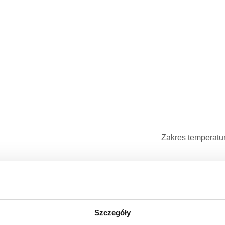
Zakres temperatu
N 16
0–100 °C
Specyfikacja techniczna
Szczegóły