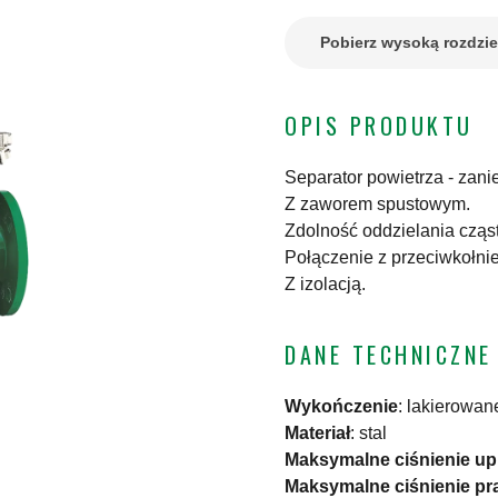
Pobierz wysoką rozdzi
OPIS PRODUKTU
Separator powietrza - zani
Z zaworem spustowym.
Zdolność oddzielania cząs
Połączenie z przeciwkołni
Z izolacją.
DANE TECHNICZNE
Wykończenie
:
lakierowan
Materiał
:
stal
Maksymalne ciśnienie u
Maksymalne ciśnienie pr