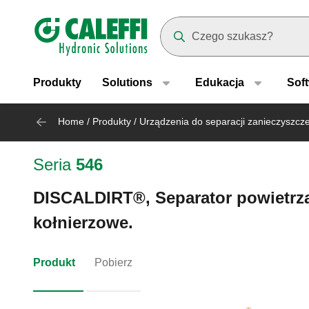
Header main navigation
Suggestions will appear as yo
Produkty
Solutions
Edukacja
Sof
Home
/
Produkty
/
Urządzenia do separacji zanieczyszcze
Seria
546
DISCALDIRT®, Separator powietrza 
kołnierzowe.
Produkt
Pobierz