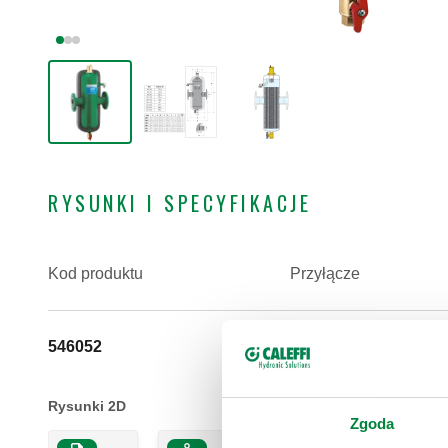
RYSUNKI I SPECYFIKACJE
Kod produktu
Przyłącze
546052
DN 50 (EN 1092-1) P
Rysunki 2D
Zgoda