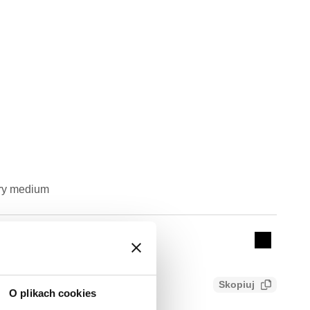
ry medium
Actions
Collapse 
Skopiuj
O plikach cookies