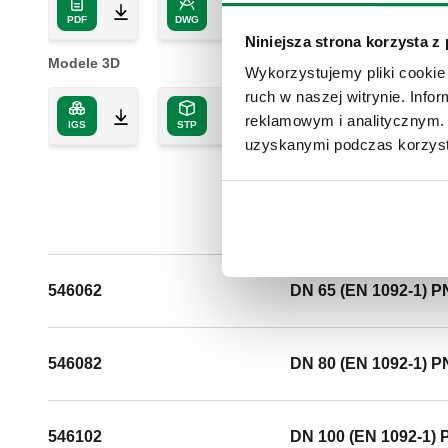
PDF
DWG
DXF
Niniejsza strona korzysta z
Modele 3D
Wykorzystujemy pliki cookie 
ruch w naszej witrynie. Inf
reklamowym i analitycznym. 
IGS
STP
uzyskanymi podczas korzysta
546062
DN 65 (EN 1092-1) P
546082
DN 80 (EN 1092-1) P
546102
DN 100 (EN 1092-1) 