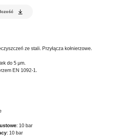
elczość
eczyszczeń ze stali. Przyłącza kołnierzowe.
tek do 5 μm.
erzem EN 1092-1.
e
pustowe
:
10 bar
acy
:
10 bar