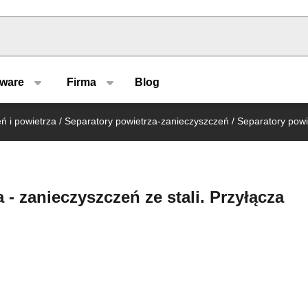
u type
tware
Firma
Blog
ń i powietrza
/
Separatory powietrza-zanieczyszczeń
/
Separatory pow
- zanieczyszczeń ze stali. Przyłącza