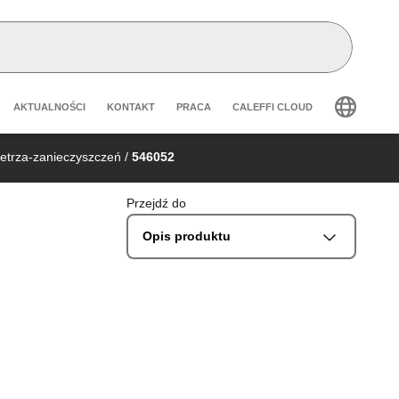
Header secondary navigation
AKTUALNOŚCI
KONTAKT
PRACA
CALEFFI CLOUD
ietrza-zanieczyszczeń
/
546052
Przejdź do
Opis produktu