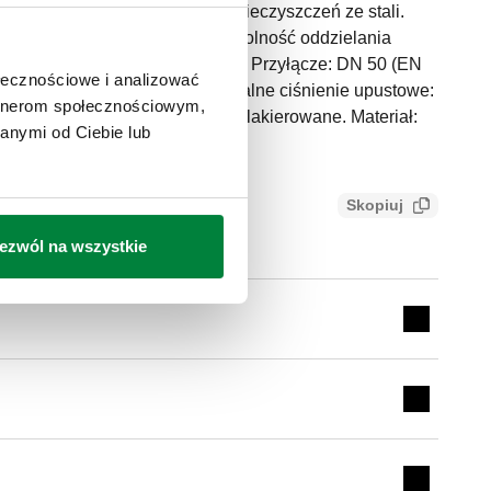
®. Separator powietrza - zanieczyszczeń ze stali.
lacją. Z zaworem spustowym. Zdolność oddzielania
 z przeciwkołnierzem EN 1092-1. Przyłącze: DN 50 (EN
ołecznościowe i analizować
śnienie pracy: 10 bar. Maksymalne ciśnienie upustowe:
artnerom społecznościowym,
edium: 0–100 °C. Wykończenie: lakierowane. Materiał:
anymi od Ciebie lub
Skopiuj
913c7a3b845
ezwól na wszystkie
Expand de
Expand de
Expand de