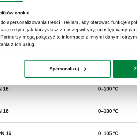
CALEFFI, 546052, DISCALDIRT
Przyłącza kołnierzowe. Z izo
 plików cookie
cząstek do 5 μm. Połączenie
do spersonalizowania treści i reklam, aby oferować funkcje sp
1092-1) PN 16. Maksymalne ci
ormacje o tym, jak korzystasz z naszej witryny, udostępniamy p
10 bar. Zakres temperatury m
Partnerzy mogą połączyć te informacje z innymi danymi otrzym
stal.
nia z ich usług.
SCIP code
2bc8c31f-3585-4797-aef4-6
Spersonalizuj
Z
N 16
0–100 °C
N 16
0–100 °C
PN 16
0–105 °C