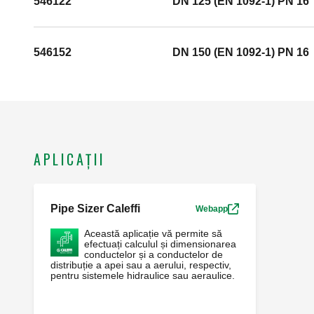
546122
DN 125 (EN 1092-1) PN 16
546152
DN 150 (EN 1092-1) PN 16
APLICAȚII
Pipe Sizer Caleffi
Webapp
Această aplicație vă permite să
efectuați calculul și dimensionarea
conductelor și a conductelor de
distribuție a apei sau a aerului, respectiv,
pentru sistemele hidraulice sau aeraulice.