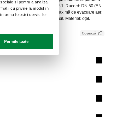
 sociale și pentru a analiza
. Cuplare cu contraflanșă EN 1092-1. Racord: DN 50 (EN
rmații cu privire la modul în
mă de lucru: 10 bar. Presiune maximă de evacuare aer:
n urma folosirii serviciilor
fluidului: 0–100 °C. Finisaj: vopsit. Material: oțel.
Copiază
913c7a3b845
Permite toate
Expand de
Expand de
Expand de