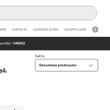
secondary navigation
ENTE
CONTACTE
LUCREAZĂ CU NOI
CALEFFI CLOUD
urități
/
546052
Salt la
Descrierea produsului
șă.