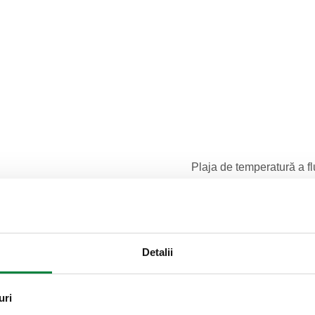
Plaja de temperatură a fl
0–100 °C
Detalii
Text ofertă
CALEFFI, 546052, DISCALDIRT
uri
Racorduri cu flanșă. Cu izolaț