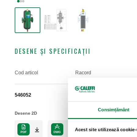
DESENE ȘI SPECIFICAȚII
Cod articol
Racord
546052
DN 50 (EN 1092-1) PN 16
Consimțământ
Desene 2D
Acest site utilizează cookie-
PDF
DWG
DXF