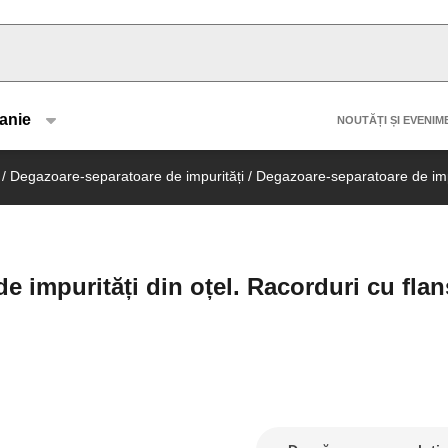
u type
Header 
anie
NOUTĂȚI ȘI EVENIM
/
Degazoare-separatoare de impurități
/
Degazoare-separatoare de imp
impurități din oțel. Racorduri cu flan