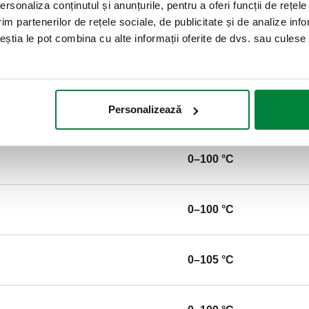
rsonaliza conținutul și anunțurile, pentru a oferi funcții de rețele
particulelor de până la 5 μm
im partenerilor de rețele sociale, de publicitate și de analize info
1092-1) PN 16. Presiune maxi
ceștia le pot combina cu alte informații oferite de dvs. sau culese î
10 bar. Plaja de temperatură a 
SCIP code
2bc8c31f-3585-4797-aef4-6
Personalizează
0–100 °C
0–100 °C
0–105 °C