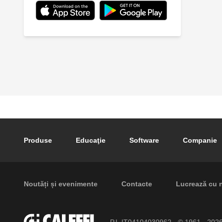
Footer main navigation
Produse
Educaţie
Software
Companie
Footer secondary navigation
Noutăți și evenimente
Contacte
Lucrează cu 
P.I. IT04104030962 - © 1961 - 202