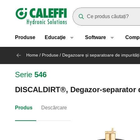
Header main navigation
Suggestions will appear as yo
Produse
Educaţie
Software
Comp
Home
/
Produse
/
Degazoare și separatoare de impurități
Serie
546
DISCALDIRT®, Degazor-separator de 
Produs
Descărcare