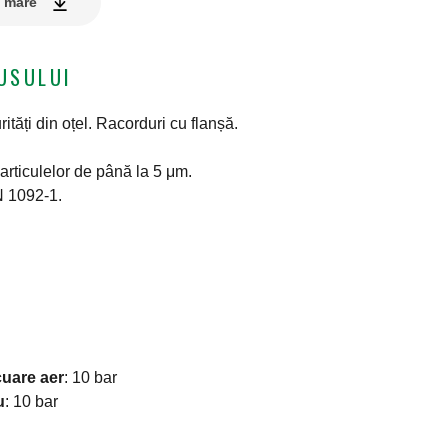
e mare
USULUI
tăți din oțel. Racorduri cu flanșă.
rticulelor de până la 5 μm.
N 1092-1.
uare aer
:
10 bar
u
:
10 bar