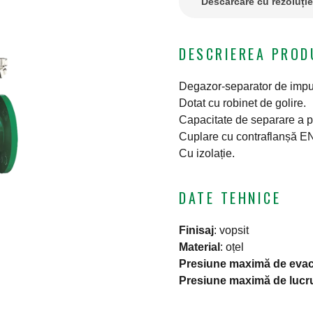
Descărcare cu rezoluți
DESCRIEREA PROD
Degazor-separator de impuri
Dotat cu robinet de golire.
Capacitate de separare a pa
Cuplare cu contraflanșă E
Cu izolație.
DATE TEHNICE
Finisaj
:
vopsit
Material
:
oțel
Presiune maximă de evac
Presiune maximă de lucr