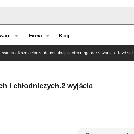
u type
tware
Firma
Blog
rzewania
/
Rozdzielacze do instalacji centralnego ogrzewania
/
Rozdziela
ch i chłodniczych.2 wyjścia