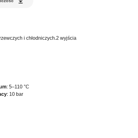
elczość
grzewczych i chłodniczych.2 wyjścia
ium
:
5–110 °C
acy
:
10 bar