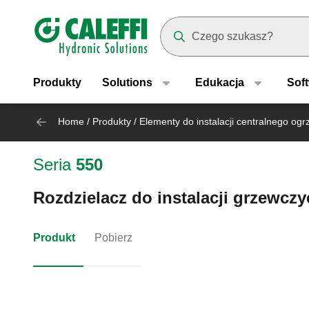
Header main navigation
Suggestions will appear as yo
Produkty
Solutions
Edukacja
Sof
Home
/
Produkty
/
Elementy do instalacji centralnego og
Seria
550
Rozdzielacz do instalacji grzewczy
Produkt
Pobierz