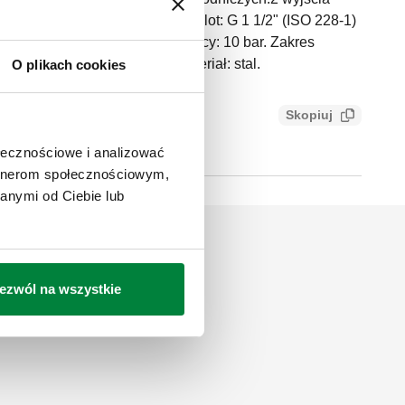
A (ISO 228-1) GZ. Przyłącza wylot: G 1 1/2" (ISO 228-1)
jąca. Maksymalne ciśnienie pracy: 10 bar. Zakres
. Rozstaw wyjść: 125 mm. Materiał: stal.
O plikach cookies
Skopiuj
bbc7c443cc9
ołecznościowe i analizować
artnerom społecznościowym,
anymi od Ciebie lub
ezwól na wszystkie