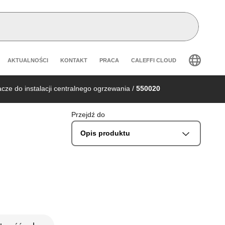
Header secondary navigation
AKTUALNOŚCI
KONTAKT
PRACA
CALEFFI CLOUD
cze do instalacji centralnego ogrzewania
/
550020
Przejdź do
Opis produktu