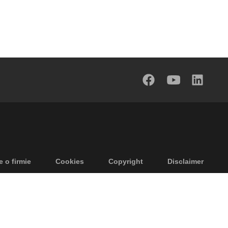
e o firmie
Cookies
Copyright
Disclaimer
tności
Ogólne warunki sprzedaży
Dostępność
Regulamin wyjazdów