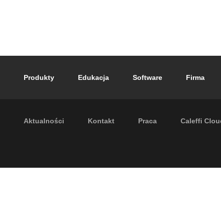
Footer main navigation
Produkty
Edukacja
Software
Firma
Footer secondary navigation
Aktualności
Kontakt
Praca
Caleffi Clo
P.I. IT04104030962 - © 1961 - 202
zastrzeżone