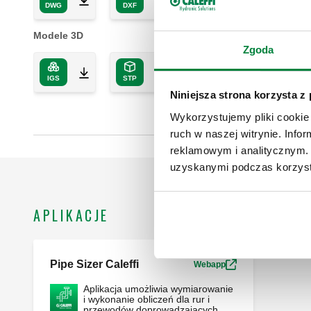
DWG
DXF
PDF
Modele 3D
Zgoda
IGS
STP
BIM
Niniejsza strona korzysta z
Wykorzystujemy pliki cookie 
ruch w naszej witrynie. Inf
reklamowym i analitycznym. 
uzyskanymi podczas korzysta
APLIKACJE
Pipe Sizer Caleffi
Webapp
Aplikacja umożliwia wymiarowanie
i wykonanie obliczeń dla rur i
przewodów doprowadzających