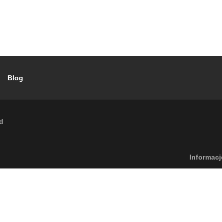
Blog
ud
Footer menu
Informacj
6
Caleffi S.p.a. | Wszelkie prawa
Polityka prywa