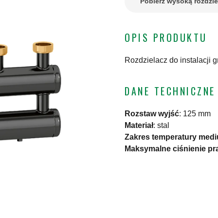
Pobierz wysoką rozdzi
OPIS PRODUKTU
Rozdzielacz do instalacji 
DANE TECHNICZNE
Rozstaw wyjść
:
125 mm
Materiał
:
stal
Zakres temperatury med
Maksymalne ciśnienie pr