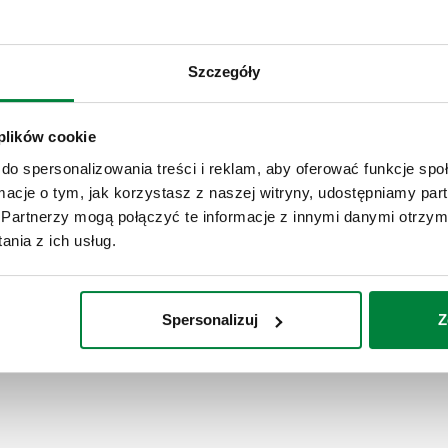
Główne podłączenie: G 1 1/4" 
GW, 2 wyjścia, nakrętka mocu
temperatury medium: 5–110 °C
Szczegóły
SCIP code
 plików cookie
5a99dfbe-4dcc-4bed-8b25-9
do spersonalizowania treści i reklam, aby oferować funkcje sp
ormacje o tym, jak korzystasz z naszej witryny, udostępniamy p
Partnerzy mogą połączyć te informacje z innymi danymi otrzym
nia z ich usług.
Spersonalizuj
Z