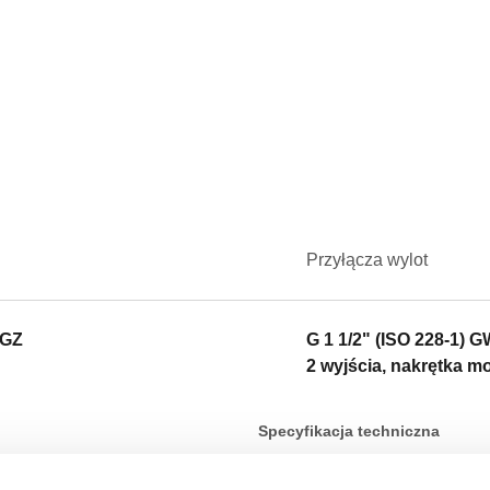
Przyłącza wylot
 GZ
G 1 1/2" (ISO 228-1) 
2 wyjścia, nakrętka m
Specyfikacja techniczna
CALEFFI, 550020. Rozdzielacz