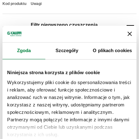
Kod produktu
Uwagi
Actions
Filtr pierwszego czyszczenia
F49474/BL
Coll
(niebieski)
Zgoda
Szczegóły
O plikach cookies
Modele 3D
Niniejsza strona korzysta z plików cookie
Specyfikacja techniczna
Pokaż
Skopiuj
Wykorzystujemy pliki cookie do spersonalizowania treści
i reklam, aby oferować funkcje społecznościowe i
CALEFFI, F49474/BL. Akcesoria do filtra dla urządzenia z
analizować ruch w naszej witrynie. Informacje o tym, jak
serii 5453 DIRTMAGPLUS.
SCIP code
Pokaż
korzystasz z naszej witryny, udostępniamy partnerom
96a6e147-495e-4b76-8ac8-
Skopiuj
społecznościowym, reklamowym i analitycznym.
0bff511aaf78
Partnerzy mogą połączyć te informacje z innymi danymi
otrzymanymi od Ciebie lub uzyskanymi podczas
korzystania z ich usług.
F49474/GR
Filtr normalnej pracy (szary)