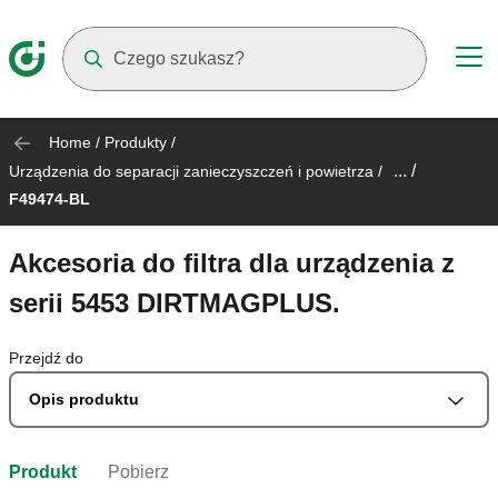
Suggestions will appear as you type
Home
/
Produkty
/
... /
Urządzenia do separacji zanieczyszczeń i powietrza
/
F49474-BL
Akcesoria do filtra dla urządzenia z
serii 5453 DIRTMAGPLUS.
Przejdź do
Opis produktu
Produkt
Pobierz