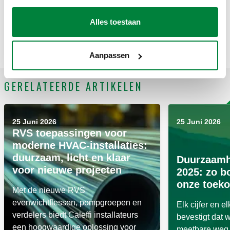
Alles toestaan
Aanpassen
GERELATEERDE ARTIKELEN
25 Juni 2026
25 Juni 2026
RVS toepassingen voor
moderne HVAC-installaties:
duurzaam, licht en klaar
Duurzaamh
voor nieuwe projecten
2025: zo 
onze toek
Met de nieuwe RVS
evenwichtflessen, pompgroepen en
Elk cijfer en e
verdelers biedt Caleffi installateurs
bevestigt dat 
een hoogwaardige oplossing voor
meetbare weg 