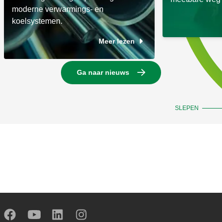
moderne verwarmings- en
koelsystemen.
Meer lezen
Ga naar nieuws
SLEPEN