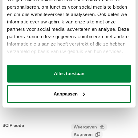
G 3/8" A (ISO
personaliseren, om functies voor social media te bieden
23 p. 1,5
228-1) M
en om ons websiteverkeer te analyseren. Ook delen we
einduitgang,
2,22
338302
ingang,
informatie over uw gebruik van onze site met onze
Coll
haakse
m³/h
haakse
partners voor social media, adverteren en analyse. Deze
aansluiting
aansluiting
partners kunnen deze gegevens combineren met andere
informatie die u aan ze heeft verstrekt of die ze hebben
verzameld op basis van uw gebruik van hun services.
3D-modellen
Alles toestaan
BIM
Aanpassen
Bestektekst
Weergeven
Kopiëren
CALEFFI, 338302. Thermostatiseerbaar radiatorventiel
voor thermostatische en elektrothermische
SCIP code
Weergeven
a1c4ebad-e6f4-4674-8f72-
radiatorkoppen. Haakse uitvoering. Voor koper- en
Kopiëren