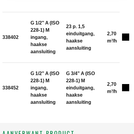
317fa4922983
kunststofbuis (enkel- en meerlagig).
Radiatoraansluiting: G 3/8" A (ISO 228-1) M, ingang,
haakse aansluiting. Leidingaansluiting: 23 p. 1,5,
einduitgang, haakse aansluiting, Aansluiting voor
G 1/2" A (ISO
23 p. 1,5
Caleffi fittingen. Maximale bedrijfsdruk: 10 bar.
228-1) M
einduitgang,
2,70
Gemiddelde temperatuurbereik: 5–100 °C. Afwerking:
338402
ingang,
Exp
haakse
m³/h
verchroomd. Kv: 2,22 m³/h. Materiaal: messing.
haakse
aansluiting
aansluiting
G 1/2" A (ISO
G 3/4" A (ISO
228-1) M
228-1) M
2,70
338452
ingang,
einduitgang,
Exp
m³/h
haakse
haakse
aansluiting
aansluiting
AANVERWANT PRODUCT