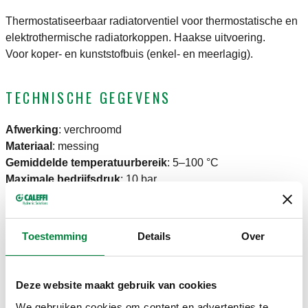
Thermostatiseerbaar radiatorventiel voor thermostatische en
elektrothermische radiatorkoppen. Haakse uitvoering.
Voor koper- en kunststofbuis (enkel- en meerlagig).
TECHNISCHE GEGEVENS
Afwerking
:
verchroomd
Materiaal
:
messing
Gemiddelde temperatuurbereik
:
5–100 °C
Maximale bedrijfsdruk
:
10 bar
TEKENINGEN EN SPECIFICATIES
Toestemming
Details
Over
Artikelnummer
Radiatoraansluiting
Leidingaansluiting
Kv
Actions
Deze website maakt gebruik van cookies
We gebruiken cookies om content en advertenties te