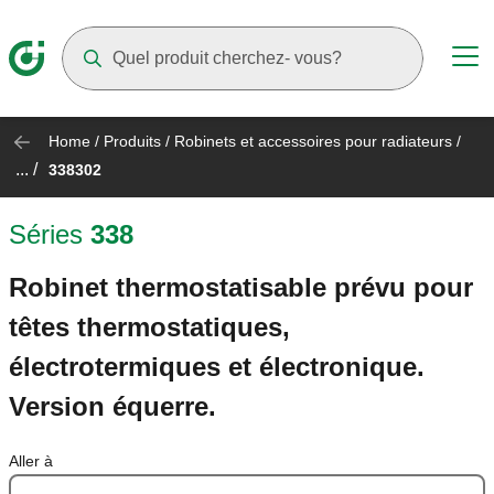
Suggestions will appear as you type
Home
/
Produits
/
Robinets et accessoires pour radiateurs
/
... /
338302
Séries
338
Robinet thermostatisable prévu pour
têtes thermostatiques,
électrotermiques et électronique.
Version équerre.
Aller à