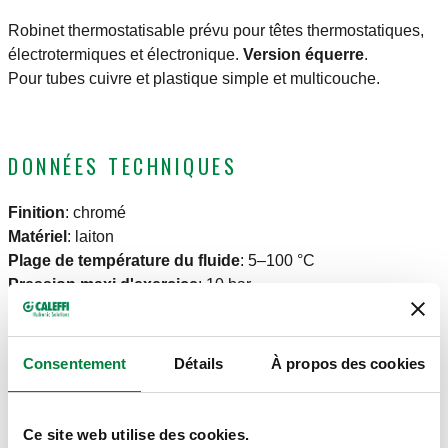
Robinet thermostatisable prévu pour têtes thermostatiques,
électrotermiques et électronique.
Version équerre
.
Pour tubes cuivre et plastique simple et multicouche.
DONNÉES TECHNIQUES
Finition
:
chromé
Matériel
:
laiton
Plage de température du fluide
:
5–100 °C
Pression maxi d'exercice
:
10 bar
DESSINS ET SPÉCIFICATIONS
Consentement
Détails
À propos des cookies
Code
Raccord radiateur
Raccord tuyauterie
Kv
Ce site web utilise des cookies.
Actions
article