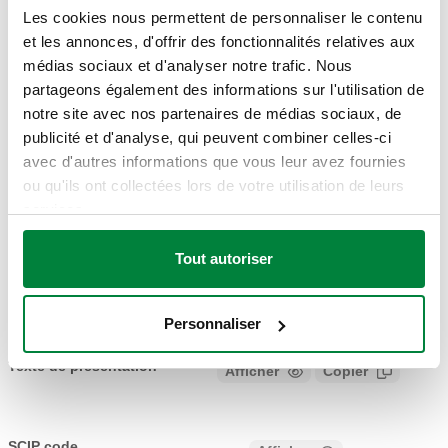
Les cookies nous permettent de personnaliser le contenu
et les annonces, d'offrir des fonctionnalités relatives aux
G 3/8" A (ISO 228-
médias sociaux et d'analyser notre trafic. Nous
23 p. 1,5
1) M
partageons également des informations sur l'utilisation de
sortie,
2,22
338302
entrée,
notre site avec nos partenaires de médias sociaux, de
Coll
raccordement
m³/h
raccordement
publicité et d'analyse, qui peuvent combiner celles-ci
équerre
équerre
avec d'autres informations que vous leur avez fournies
ou qu'ils ont collectées lors de votre utilisation de leurs
services.
Modèles 3D
Tout autoriser
BIM
Personnaliser
Texte de présentation
Afficher
Copier
CALEFFI, 338302. Robinet thermostatisable prévu
pour têtes thermostatiques, électrotermiques et
SCIP code