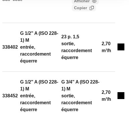
Afficher
a1c4ebad-e6f4-4674-8f72-
électronique. Version équerre. Pour tubes cuivre et
Copier
317fa4922983
plastique simple et multicouche. Raccord radiateur: G
3/8" A (ISO 228-1) M, entrée, raccordement équerre.
Raccord tuyauterie: 23 p. 1,5, sortie, raccordement
équerre, raccord. Pression maxi d'exercice: 10 bar.
G 1/2" A (ISO 228-
23 p. 1,5
Plage de température du fluide: 5–100 °C. Finition:
1) M
sortie,
2,70
chromé. Kv: 2,22 m³/h. Matériel: laiton.
338402
entrée,
Exp
raccordement
m³/h
raccordement
équerre
équerre
G 1/2" A (ISO 228-
G 3/4" A (ISO 228-
1) M
1) M
2,70
338452
entrée,
sortie,
Exp
m³/h
raccordement
raccordement
équerre
équerre