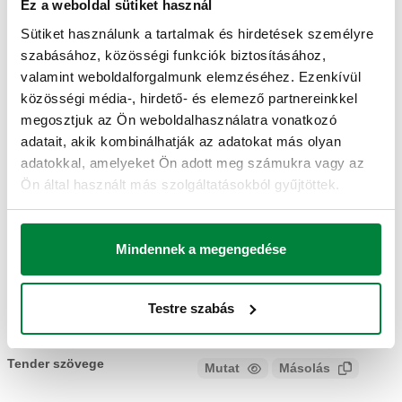
Ez a weboldal sütiket használ
Csővezeték
Termékkód
Radiátorcsatlakozás
Kv
Actions
csatlakozás
Sütiket használunk a tartalmak és hirdetések személyre
szabásához, közösségi funkciók biztosításához,
valamint weboldalforgalmunk elemzéséhez. Ezenkívül
G 3/8" A (ISO
23 p. 1,5
közösségi média-, hirdető- és elemező partnereinkkel
228-1) M
kimeneti vég,
2,22
megosztjuk az Ön weboldalhasználatra vonatkozó
338302
bemenet,
Coll
könyök
m³/h
adatait, akik kombinálhatják az adatokat más olyan
könyök
csatlakozó
adatokkal, amelyeket Ön adott meg számukra vagy az
csatlakozó
Ön által használt más szolgáltatásokból gyűjtöttek.
3D modellek
Mindennek a megengedése
BIM
Testre szabás
Tender szövege
Mutat
Másolás