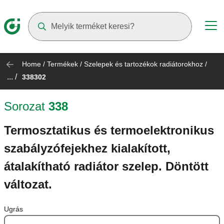
Suggestions will appear as you type
Home
/
Termékek
/
Szelepek és tartozékok radiátorokhoz
/
... /
338302
Sorozat
338
Termosztatikus és termoelektronikus
szabályzófejekhez kialakított,
átalakítható radiátor szelep. Döntött
változat.
Ugrás