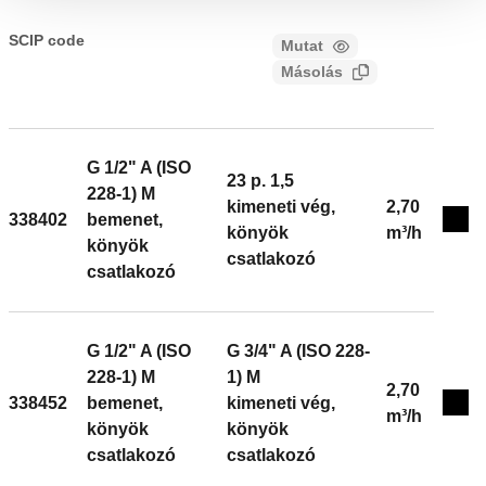
CALEFFI, 338302. Termosztatikus és
termoelektronikus szabályzófejekhez kialakított,
SCIP code
Mutat
a1c4ebad-e6f4-4674-8f72-
átalakítható radiátor szelep. Döntött változat.
Másolás
317fa4922983
Radiátorcsatlakozás: G 3/8" A (ISO 228-1) M, bemenet,
könyök csatlakozó. Csővezeték csatlakozás: 23 p. 1,5,
kimeneti vég, könyök csatlakozó, Caleffi
szerelvényekhez való csatlakozás. Maximális
G 1/2" A (ISO
23 p. 1,5
működési nyomás: 10 bar. Közeg hőmérséklet
228-1) M
kimeneti vég,
2,70
tartomány: 5–100 °C. Kivitel: króm. Kv: 2,22 m³/h.
338402
bemenet,
Exp
könyök
m³/h
Anyagok: sárgaréz.
könyök
csatlakozó
csatlakozó
G 1/2" A (ISO
G 3/4" A (ISO 228-
228-1) M
1) M
2,70
338452
bemenet,
kimeneti vég,
Exp
m³/h
könyök
könyök
csatlakozó
csatlakozó