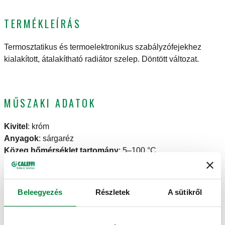
TERMÉKLEÍRÁS
Termosztatikus és termoelektronikus szabályzófejekhez
kialakított, átalakítható radiátor szelep. Döntött változat.
MŰSZAKI ADATOK
Kivitel
:
króm
Anyagok
:
sárgaréz
Közeg hőmérséklet tartomány
:
5–100 °C
Maximális működési nyomás
:
10 bar
Beleegyezés
Részletek
A sütikről
RAJZOK ÉS SPECIFIKÁCIÓK