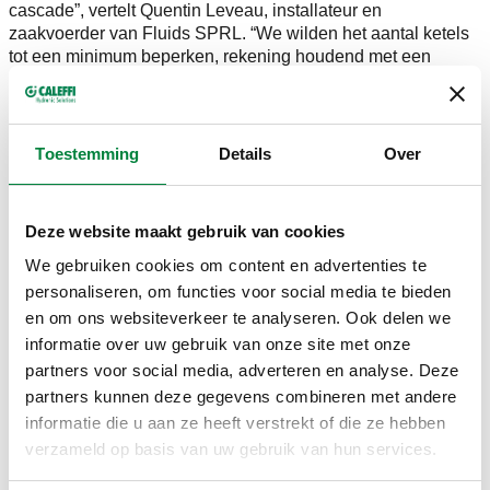
cascade”, vertelt Quentin Leveau, installateur en
zaakvoerder van Fluids SPRL. “We wilden het aantal ketels
tot een minimum beperken, rekening houdend met een
maximaal comfort per appartement. Dankzij de uitstekende
isolatie en kwaliteit van de ruwbouw konden we een
installatie creëren met een beperkt warmteverlies. Om het
drukverlies te beperken, zorgden we voor goed geïsoleerde
Toestemming
Details
Over
leidingen.”
Centrale stookplaats
Deze website maakt gebruik van cookies
De twee centrale condensatieketels zorgen er voor dat het
water in een buffervat van 500 liter opgeslagen wordt. “Dat
We gebruiken cookies om content en advertenties te
gebeurt steeds in functie van de gevraagde temperatuur”,
personaliseren, om functies voor social media te bieden
vertelt Quentin Leveau. “Vervolgens zorgen de
distributie-
en om ons websiteverkeer te analyseren. Ook delen we
units SATK20
van Caleffi voor de distributie van het water
informatie over uw gebruik van onze site met onze
naar de verschillende afgiftesystemen. De ingebouwde
partners voor social media, adverteren en analyse. Deze
elektronische regelaar levert hierbij steeds de exact
gewenste temperatuur.”
partners kunnen deze gegevens combineren met andere
informatie die u aan ze heeft verstrekt of die ze hebben
Energiemeter
verzameld op basis van uw gebruik van hun services.
Om het verbruik te weten, werd ieder appartement voorzien
van een
warmtemeter Conteca (serie 7554)
van Caleffi. “Bij