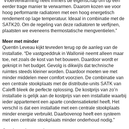
“Vloerverwarming heeft immers de eigenschap om op een
eerder trage manier te verwarmen. Daarom kozen we voor
hoog performante radiatoren met een hoog energetisch
rendement op lage temperatuur. Ideaal in combinatie met de
SATK20. Om de regeling van deze radiatoren te verfijnen,
plaatsten we eveneens thermostatische mengventielen.”
Meer met minder
Quentin Leveau kijkt tevreden terug op de aanleg van de
installatie. “De vastgoeddruk in Wallonië neemt alleen maar
toe, net zoals de kost van het bouwen. Daardoor wordt er
geknipt in het budget. Gevolg is dikwijls dat technische
ruimtes steeds kleiner worden. Daardoor moeten we met
minder middelen meer comfort voorzien. De combinatie van
een centrale stookplaats met de distributie-units SATK van
Caleffi bleek de perfecte oplossing. De kostprijs van zo’n
installatie is gelijk aan de kostprijs van een installatie waarbij
ieder appartement een aparte condensatieketel heeft. Het
verschil is dat een installatie met een centrale stookplaats
minder energie verbruikt. Daarbovenop heeft een systeem
met een centrale stookplaats minder onderhoud nodig.”