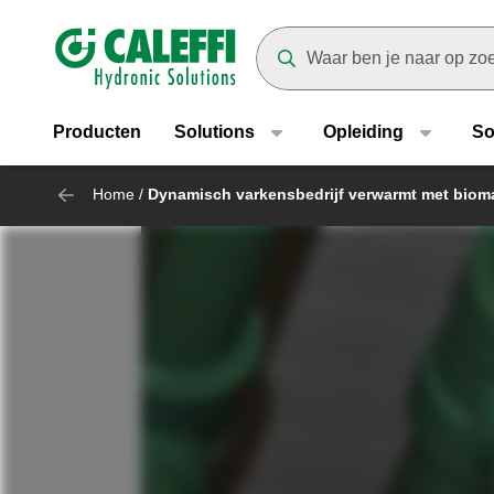
Header main navigation
Suggestions will appear as yo
Producten
Solutions
Opleiding
So
Home
/
Dynamisch varkensbedrijf verwarmt met biom