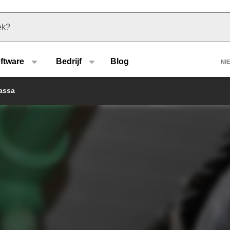
u type
H
ftware
Bedrijf
Blog
NI
assa