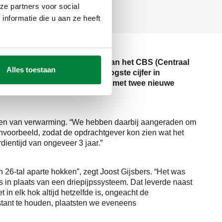
ze partners voor social
Verwarming
nformatie die u aan ze heeft
den groeide volgens cijfers van het CBS (Centraal
Alles toestaan
 varkens per inwoner. Het hoogste cijfer in
het bedrijf onlangs uitbreidde met twee nieuwe
rzien van verwarming. “We hebben daarbij aangeraden om
kenvoorbeeld, zodat de opdrachtgever kon zien wat het
dientijd van ongeveer 3 jaar.”
een 26-tal aparte hokken”, zegt Joost Gijsbers. “Het was
in plaats van een driepijpssysteem. Dat leverde naast
 in elk hok altijd hetzelfde is, ongeacht de
nstant te houden, plaatsten we eveneens