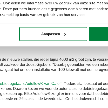
. Ook delen we informatie over uw gebruik van onze site met on
Nederland
e. Deze partners kunnen deze gegevens combineren met andere i
erzameld op basis van uw gebruik van hun services.
se provincie Noord-Brabant. In de gemeente Reusel-De Mier
Aanpassen
0 met meer dan 17%. Goed voor 3324 varkens per km2 of 20,5
De Wielen’ in Hulsel (deelgemeente van Reusel-De Mierden) 
 de nieuwe stallen, die ieder bijna 4000 m2 groot zijn, te voo
rtelt zaakvoerder Joost Gijsbers. “Daarbij gebruikten we een re
val gaat het om een installatie van 100 kilowatt met een terugver
ebietregelaars Autoflow® van Caleffi
. “Iedere stal bestaat uit 
ekenen. Daarom kozen we voor de automatische debietregelaars 
rgiekosten op. Elke Autoflow® zorgt er immers voor dat het debiet
de eerste en 26 stuks in de tweede stal. Om het drukverschil co