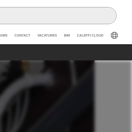
eader secondary navigation
EUWS
CONTACT
VACATURES
BIM
CALEFFI CLOUD