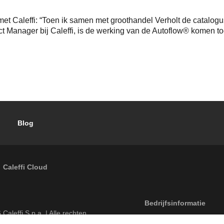
et Caleffi: “Toen ik samen met groothandel Verholt de catalogus
Manager bij Caleffi, is de werking van de Autoflow® komen toeli
Blog
Caleffi Cloud
Footer menu
Bedrijfsinformatie
6
Caleffi S.p.a. | Alle rechten