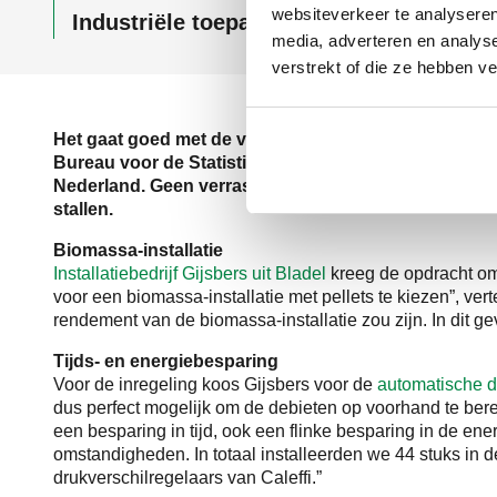
websiteverkeer te analyseren
Industriële toepassing
media, adverteren en analys
verstrekt of die ze hebben v
Het gaat goed met de varkenssector in de Nederland
Bureau voor de Statistiek) het aantal varkens in 201
Nederland. Geen verrassing dus dat varkensbedrijf ‘
stallen.
Biomassa-installatie
Installatiebedrijf Gijsbers uit Bladel
kreeg de opdracht om
voor een biomassa-installatie met pellets te kiezen”, ve
rendement van de biomassa-installatie zou zijn. In dit ge
Tijds- en energiebesparing
Voor de inregeling koos Gijsbers voor de
automatische d
dus perfect mogelijk om de debieten op voorhand te ber
een besparing in tijd, ook een flinke besparing in de ene
omstandigheden. In totaal installeerden we 44 stuks in 
drukverschilregelaars van Caleffi.”