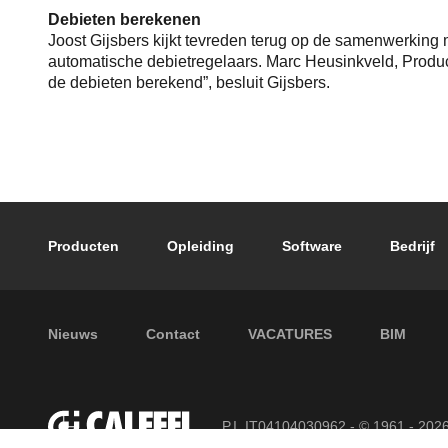
Debieten berekenen
Joost Gijsbers kijkt tevreden terug op de samenwerking m
automatische debietregelaars. Marc Heusinkveld, Product 
de debieten berekend”, besluit Gijsbers.
Footer main navigation
Producten
Opleiding
Software
Bedrijf
Footer secondary navigation
Nieuws
Contact
VACATURES
BIM
P.I. IT04104030962 - © 1961 - 202
voorbehouden