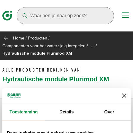
Suggestions will appear as you type
Home
/
Producten
/
... /
Componenten voor het waterzijdig inregelen
/
Hydraulische module Plurimod XM
ALLE PRODUCTEN BEKIJKEN VAN
Hydraulische module Plurimod XM
Toestemming
Details
Over
PLURIMOD XM, Hydraulische module.
Deze website maakt gebruik van cookies