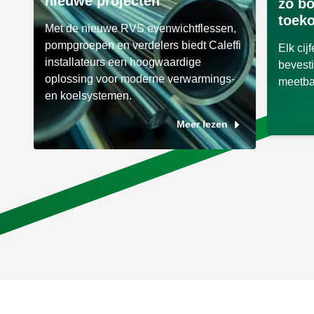
nieuwe projecten
zo b
toek
Met de nieuwe RVS evenwichtflessen,
pompgroepen en verdelers biedt Caleffi
Elk cij
installateurs een hoogwaardige
bevesti
oplossing voor moderne verwarmings-
meetba
en koelsystemen.
Meer lezen