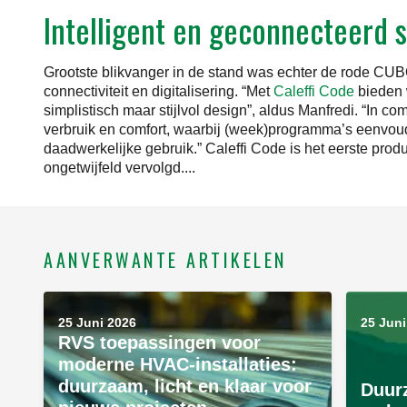
Intelligent en geconnecteerd 
Grootste blikvanger in de stand was echter de rode CU
connectiviteit en digitalisering. “Met
Caleffi Code
bieden 
simplistisch maar stijlvol design”, aldus Manfredi. “In 
verbruik en comfort, waarbij (week)programma’s eenvou
daadwerkelijke gebruik.” Caleffi Code is het eerste pro
ongetwijfeld vervolgd....
AANVERWANTE ARTIKELEN
25 Juni 2026
25 Juni
RVS toepassingen voor
moderne HVAC-installaties:
duurzaam, licht en klaar voor
Duur