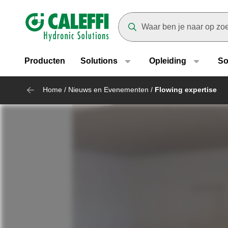
Header main navigation
Suggestions will appear as yo
Producten
Solutions
Opleiding
So
Home
/
Nieuws en Evenementen
/
Flowing expertise