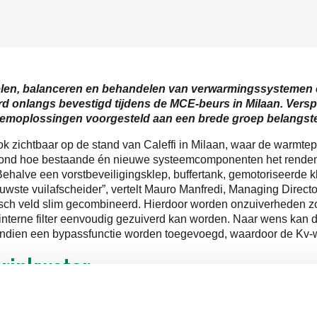
regelen, balanceren en behandelen van verwarmingssystemen e
 onlangs bevestigd tijdens de MCE-beurs in Milaan. Verspre
oplossingen voorgesteld aan een brede groep belangste
k zichtbaar op de stand van Caleffi in Milaan, waar de warmte
oond hoe bestaande én nieuwe systeemcomponenten het rendemen
ehalve een vorstbeveiligingsklep, buffertank, gemotoriseerde
te vuilafscheider”, vertelt Mauro Manfredi, Managing Director
netisch veld slim gecombineerd. Hierdoor worden onzuiverheden 
t interne filter eenvoudig gezuiverd kan worden. Naar wens kan d
endien een bypassfunctie worden toegevoegd, waardoor de Kv-w
drinkwater
rbehandelingstafel, waar Caleffi liet zien hoe de waterkwalite
ling van drinkwatersystemen, kon terecht bij een derde themata