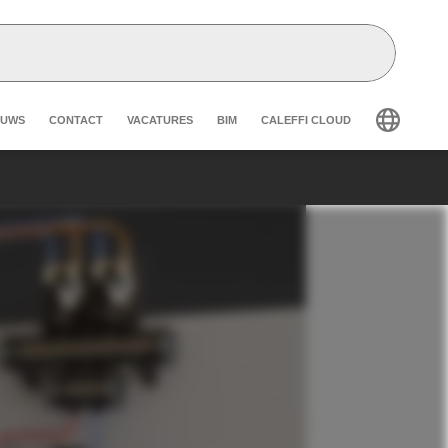
eader secondary navigation
EUWS
CONTACT
VACATURES
BIM
CALEFFI CLOUD