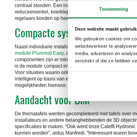
centraal stonden. Een innovatie op deze tafel was bijvo
Toestemming
reduceerventiel, keerklep, meetpunt-controlepunten en 
regelaars konden op heel wat belangstelling rekenen.
Compacte systemen voor collec
Deze website maakt gebruik
We gebruiken cookies om cont
websiteverkeer te analyseren
Naast individuele installaties was ook een thematafel i
module Plurimod Easy
, dat energiemeting, temperatuur
media, adverteren en analys
componenten zijn er minder verbindingen, met als gevol
verstrekt of die ze hebben v
is de module compact en flexibel te installeren.”
Voor situaties waarin ook decentraal warm tapwater moe
intelligent op basis van een variabel debiet worden ges
mogelijkheden hiervoor.
Aandacht voor BIM
De thematafels werden gecompleteerd met tafels over me
installateurs en andere belanghebbenden de 3D objecti
specificaties te maken. “Ook werd onze Caleffi Hydron
kunnen worden”, aldus Manfredi. “Interessant waren bove