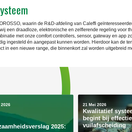
systeem
BOROSSO, waarin de R&D-afdeling van Caleffi geïnteresseerden
wij een draadloze, elektronische en zelflerende regeling voor t
combinatie met onze comfort controllers, sensor, gateway en app 
dig ingesteld én aangepast kunnen worden. Hierdoor kan de tem
duct in een nieuwe range, die binnenkort zal worden uitgebreid 
 2026
21 Mei 2026
Kwalitatief syst
begint bij effecti
vuilafscheiding
zaamheidsverslag 2025: