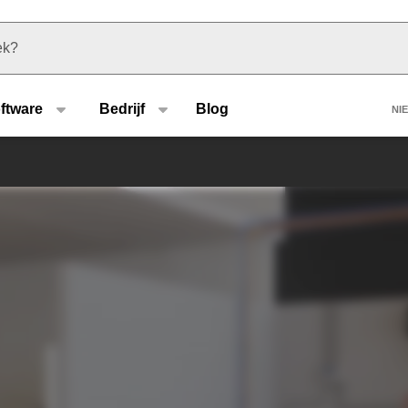
u type
H
ftware
Bedrijf
Blog
NI