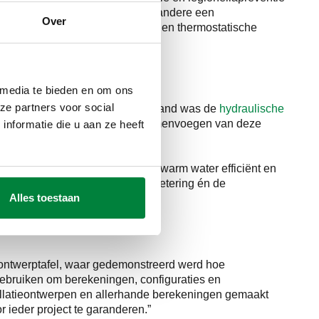
en vakantieparken, waarin onder andere een
Over
educeerventielen, mengventielen en thermostatische
 media te bieden en om ons
ze partners voor social
rmtenetten. Blikvanger op deze stand was de
hydraulische
systeem combineert. “Door het samenvoegen van deze
nformatie die u aan ze heeft
anfredi. “Bovendien
waarmee verwarming en sanitair warm water efficiënt en
ed aan de verplichte energiebemetering én de
Alles toestaan
 ontwerptafel, waar gedemonstreerd werd hoe
ebruiken om berekeningen, configuraties en
allatieontwerpen en allerhande berekeningen gemaakt
 ieder project te garanderen.”