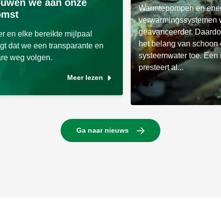
ouwen we aan onze
Warmtepompen en ener
omst
verwarmingssystemen 
geavanceerder. Daardo
fer en elke bereikte mijlpaal
het belang van schoon e
gt dat we een transparante en
systeemwater toe. Een i
re weg volgen.
presteert al...
Meer lezen
Ga naar nieuws