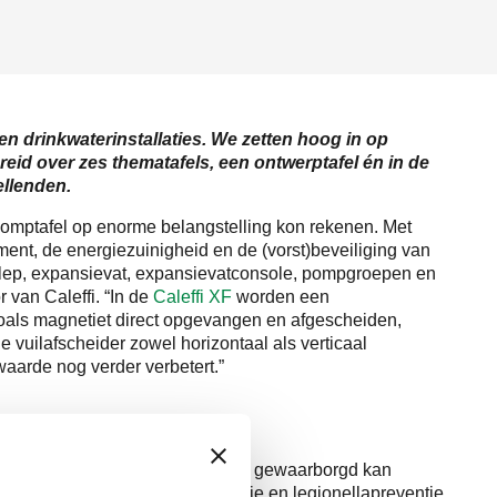
n drinkwaterinstallaties. We zetten hoog in op
id over zes thematafels, een ontwerptafel én in de
llenden.
pomptafel op enorme belangstelling kon rekenen. Met
t, de energiezuinigheid en de (vorst)beveiliging van
 klep, expansievat, expansievatconsole, pompgroepen en
 van Caleffi. “In de
Caleffi XF
worden een
zoals magnetiet direct opgevangen en afgescheiden,
e vuilafscheider zowel horizontaal als verticaal
aarde nog verder verbetert.”
it in verwarmingssystemen het best gewaarborgd kan
fel, waar thermische desinfectie en legionellapreventie