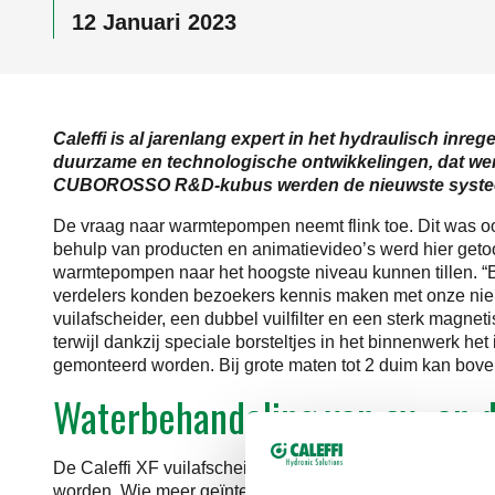
12 Januari 2023
Caleffi is al jarenlang expert in het hydraulisch in
duurzame en technologische ontwikkelingen, dat werd
CUBOROSSO R&D-kubus werden de nieuwste systeem
De vraag naar warmtepompen neemt flink toe. Dit was oo
behulp van producten en animatievideo’s werd hier get
warmtepompen naar het hoogste niveau kunnen tillen. “B
verdelers konden bezoekers kennis maken met onze nieuws
vuilafscheider, een dubbel vuilfilter en een sterk mag
terwijl dankzij speciale borsteltjes in het binnenwerk he
gemonteerd worden. Bij grote maten tot 2 duim kan bov
Waterbehandeling van cv- en 
De Caleffi XF vuilafscheider was ook te zien op de wate
worden. Wie meer geïnteresseerd was in de waterbehande