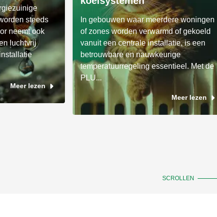
koelsystemen
giezuinige
worden steeds
In gebouwen waar meerdere woningen
or neemt ook
of zones worden verwarmd of gekoeld
n luchtvrij
vanuit een centrale installatie, is een
nstallatie
betrouwbare en nauwkeurige
temperatuurregeling essentieel. Met de
PLU...
Meer lezen
Meer lezen
SCROLLEN