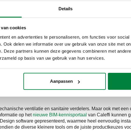
orbeeld de compacte controle-unit voor appartementen, hotels 
Details
afsluiters slim gecombineerd zijn. Maar ook de zeer compacte r
tieve installaties
 van cookies
ent en advertenties te personaliseren, om functies voor social
. Ook delen we informatie over uw gebruik van onze site met on
ngericht voor collectieve systemen zoals blokverwarming en wa
regeling en ingebouwde drukverschilregeling in één compact 
e. Deze partners kunnen deze gegevens combineren met andere i
g ook minder leidingwerk én minder kans op lekkages”, aldus M
erzameld op basis van uw gebruik van hun services.
t worden bereid, presenteerde Caleffi de
SATK22-afleversets
, 
tuurd. Daarnaast werd aan deze tafel uitgebreid aandacht beste
Aanpassen
chanische ventilatie en sanitaire verdelers. Maar ook met een
nformatie op het
nieuwe BIM-kennisportaal
van Caleffi kunnen g
ic Design software gepresenteerd, waarmee heel eenvoudig inst
ndien de diverse kleinere tools om de juiste productkeuzes voor