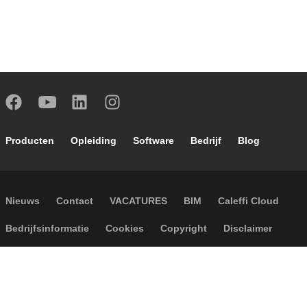
Footer main navigation
Producten
Opleiding
Software
Bedrijf
Blog
Footer secondary navigation
Nieuws
Contact
VACATURES
BIM
Caleffi Cloud
Footer menu
Bedrijfsinformatie
Cookies
Copyright
Disclaimer
Privacy
Algemene verkoopvoorwaarden
Toegankelijkheid