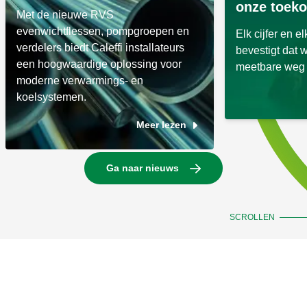
onze toek
Met de nieuwe RVS
evenwichtflessen, pompgroepen en
Elk cijfer en e
verdelers biedt Caleffi installateurs
bevestigt dat 
een hoogwaardige oplossing voor
meetbare weg 
moderne verwarmings- en
koelsystemen.
Meer lezen
Ga naar nieuws
SCROLLEN