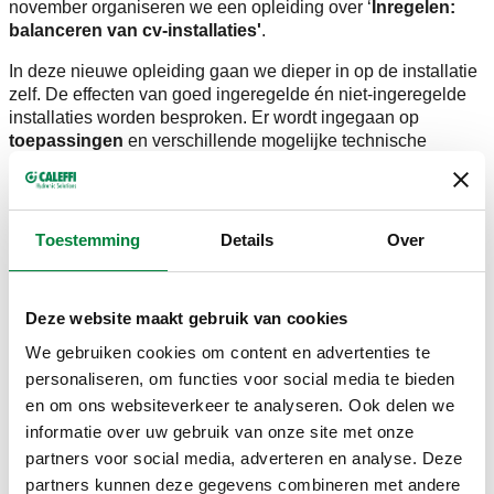
november organiseren we een opleiding over ‘
Inregelen:
balanceren van cv-installaties'
.
In deze nieuwe opleiding gaan we dieper in op de installatie
zelf. De effecten van goed ingeregelde én niet-ingeregelde
installaties worden besproken. Er wordt ingegaan op
toepassingen
en verschillende mogelijke technische
oplossingen
, het
berekenen
van de mogelijke ∆p of
debieten in diverse types installaties. Dit alles in combinatie
met de uitwerking van specifieke voorbeelden, toepassingen
en berekeningen.
Toestemming
Details
Over
Dr. Ing.
Roel Vandenbulcke
, General Manager van Hysopt,
is onze gastspreker. Hysopt is gespecialiseerd in moderne
Deze website maakt gebruik van cookies
simulatietechnieken voor dagelijks gebruik voor HVAC-
ontwerpers. Aan de hand van rekenvoorbeelden met
We gebruiken cookies om content en advertenties te
gespecifieerde software legt hij onder andere uit
wat een
personaliseren, om functies voor social media te bieden
goed ingeregelde installatie bespaart
. Daarbij toont hij de
en om ons websiteverkeer te analyseren. Ook delen we
verschillen tussen niet-ingeregelde, statische en dynamische
informatie over uw gebruik van onze site met onze
installaties aan.
partners voor social media, adverteren en analyse. Deze
Bekijk
waar en wanneer
je deze opleiding kan volgen. Je
partners kunnen deze gegevens combineren met andere