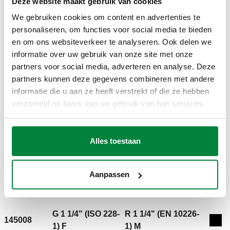
Deze website maakt gebruik van cookies
Exp
F
M
We gebruiken cookies om content en advertenties te
personaliseren, om functies voor social media te bieden
R 3/4" (EN 10226-1)
en om ons websiteverkeer te analyseren. Ook delen we
G 1" (ISO 228-1) F
145005
M
informatie over uw gebruik van onze site met onze
Exp
ingang
einduitgang
partners voor social media, adverteren en analyse. Deze
partners kunnen deze gegevens combineren met andere
informatie die u aan ze heeft verstrekt of die ze hebben
R 1" (EN 10226-1)
verzameld op basis van uw gebruik van hun services.
145006
G 1" (ISO 228-1) F
Exp
M
Alles toestaan
G 1 1/4" (ISO 228-
R 1" (EN 10226-1)
145007
1) F
M
Exp
Aanpassen
ingang
einduitgang
G 1 1/4" (ISO 228-
R 1 1/4" (EN 10226-
145008
Exp
1) F
1) M