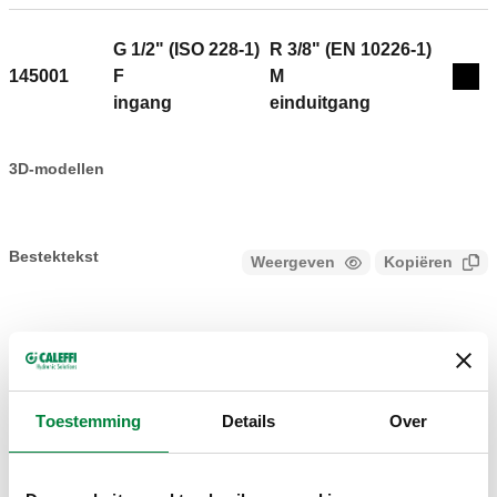
G 1/2" (ISO 228-1)
R 3/8" (EN 10226-1)
145001
F
M
Coll
ingang
einduitgang
3D-modellen
Bestektekst
Weergeven
Kopiëren
CALEFFI, 145001. Koppeling met dichting. Aansluiting IN: G
1/2" (ISO 228-1) F, ingang, Vlakke dichting. Aansluiting UIT:
SCIP code
Weergeven
5a99dfbe-4dcc-4bed-8b25-
R 3/8" (EN 10226-1) M, einduitgang.
Kopiëren
9bbc7c443cc9
Toestemming
Details
Over
G 3/4" (ISO 228-1)
R 1/2" (EN 10226-1)
145003