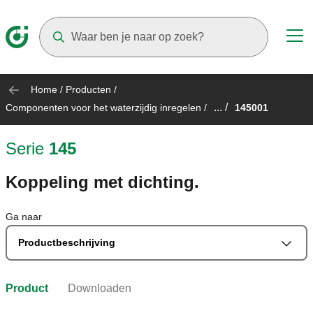
Suggestions will appear as you type
Home
/
Producten
/
... /
Componenten voor het waterzijdig inregelen
/
145001
Serie
145
Koppeling met dichting.
Ga naar
Productbeschrijving
Product
Downloaden