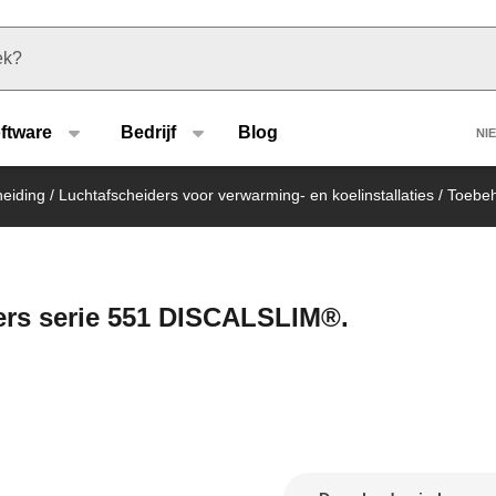
u type
H
ftware
Bedrijf
Blog
NI
heiding
/
Luchtafscheiders voor verwarming- en koelinstallaties
/
Toebeh
ders serie 551 DISCALSLIM®.