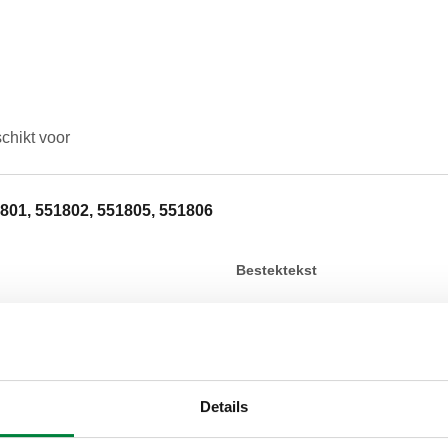
chikt voor
801, 551802, 551805, 551806
Bestektekst
CALEFFI, CBN551805. Isolatie
DISCALSLIM®.
Details