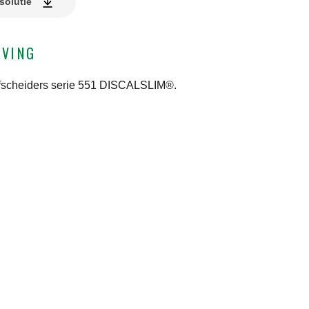
solutie
JVING
tafscheiders serie 551 DISCALSLIM®.