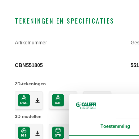
TEKENINGEN EN SPECIFICATIES
Artikelnummer
Ges
CBN551805
551
2D-tekeningen
DWG
DXF
PDF
3D-modellen
Toestemming
IGS
STP