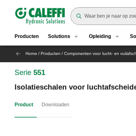
Header main navigation
Suggestions will appear as yo
Producten
Solutions
Opleiding
So
Home
/
Producten
/
Componenten voor lucht- en vuilafsc
Serie
551
Isolatieschalen voor luchtafschei
Product
Downloaden