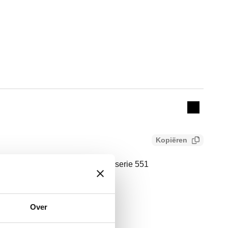
Actions
Collapse 
Kopiëren
schalen voor luchtafscheiders serie 551
Over