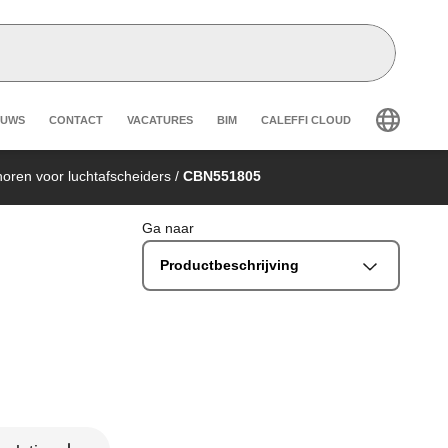
eader secondary navigation
EUWS
CONTACT
VACATURES
BIM
CALEFFI CLOUD
oren voor luchtafscheiders
/
CBN551805
Ga naar
Productbeschrijving