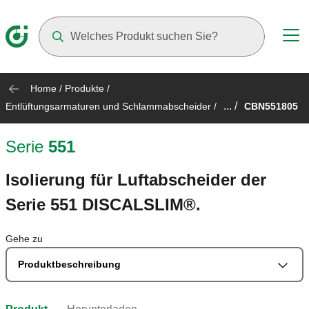
Suggestions will appear as you type
Home
/
Produkte
/
... /
Entlüftungsarmaturen und Schlammabscheider
/
CBN551805
Serie
551
Isolierung für Luftabscheider der
Serie 551 DISCALSLIM®.
Gehe zu
Produktbeschreibung