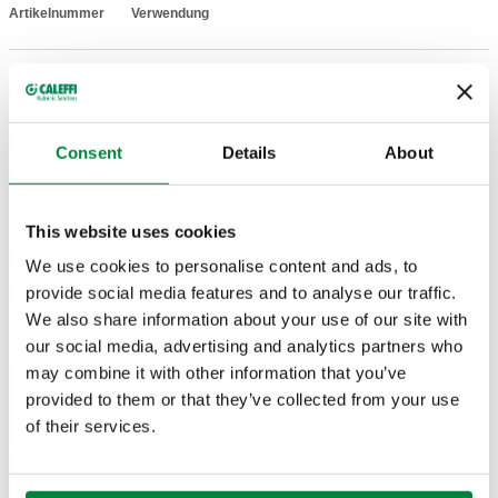
Artikelnummer
Verwendung
Actions
CBN551805
551801, 551802, 551805, 551806
Col
Consent
Details
About
2D-Zeichnungen
DWG
DXF
PDF
This website uses cookies
We use cookies to personalise content and ads, to
3D-Modelle
provide social media features and to analyse our traffic.
We also share information about your use of our site with
IGS
STP
our social media, advertising and analytics partners who
may combine it with other information that you’ve
provided to them or that they’ve collected from your use
of their services.
Ausschreibungstext
Anzeigen
Kopieren