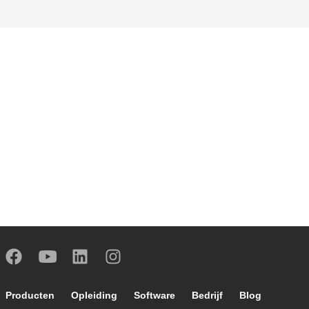
Footer main navigation
Producten
Opleiding
Software
Bedrijf
Blog