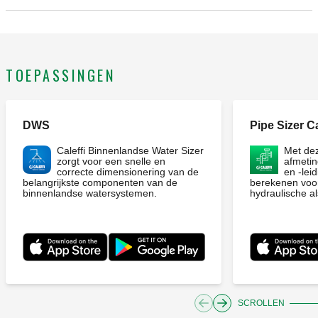
TOEPASSINGEN
DWS
Pipe Sizer Ca
Caleffi Binnenlandse Water Sizer
Met de
zorgt voor een snelle en
afmetin
correcte dimensionering van de
en -lei
belangrijkste componenten van de
berekenen voor
binnenlandse watersystemen.
hydraulische als
SCROLLEN