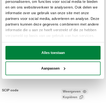
personaliseren, om functies voor social media te bieden
TEKENINGEN EN SPECIFICATIES
en om ons websiteverkeer te analyseren. Ook delen we
informatie over uw gebruik van onze site met onze
partners voor social media, adverteren en analyse. Deze
Artikelnummer
Aansluiting
Actions
partners kunnen deze gegevens combineren met andere
informatie die u aan ze heeft verstrekt of die ze hebben
verzameld op basis van uw gebruik van hun services.
599672
1 1/4" Press
Coll
Alles toestaan
3D-modellen
Aanpassen
Bestektekst
Weergeven
Kopiëren
CALEFFI, 599672. Eindgroep met manuele ontluchter.
Aansluiting: 1 1/4" Press. Maximale bedrijfsdruk: 6 bar.
SCIP code
Weergeven
7e7e3bb5-efc7-4427-b1ba-
Maximale bedrijfstemperatuur: 85 °C.
Kopiëren
458d84a8b896