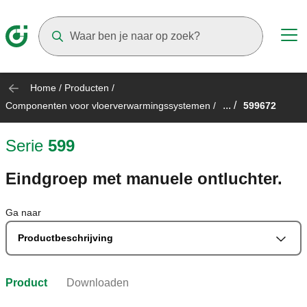
Suggestions will appear as you type
Home
/
Producten
/
... /
Componenten voor vloerverwarmingssystemen
/
599672
Serie
599
Eindgroep met manuele ontluchter.
Ga naar
Productbeschrijving
Product
Downloaden