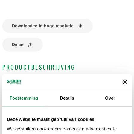
Downloaden in hoge resolutie
Delen
PRODUCTBESCHRIJVING
Eindgroep met manuele ontluchter.
Toestemming
Details
Over
TECHNISCHE GEGEVENS
Maximale bedrijfstemperatuur
:
85 °C
Deze website maakt gebruik van cookies
Maximale bedrijfsdruk
:
6 bar
We gebruiken cookies om content en advertenties te