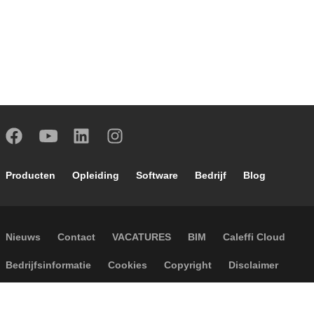
Footer main navigation
Producten
Opleiding
Software
Bedrijf
Blog
Footer secondary navigation
Nieuws
Contact
VACATURES
BIM
Caleffi Cloud
Footer menu
Bedrijfsinformatie
Cookies
Copyright
Disclaimer
Privacy
Algemene verkoopvoorwaarden