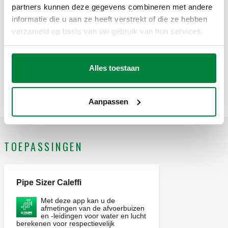
partners kunnen deze gegevens combineren met andere
Bestektekst
informatie die u aan ze heeft verstrekt of die ze hebben
Weergeven
Kopiëren
verzameld op basis van uw gebruik van hun services.
CALEFFI, 59301/C. Automatische afsluitklep. Voor
ontluchters serie 5020 en 5022. PTFE dichting op
SCIP code
Weergeven
Alles toestaan
b61c5304-1cde-4650-be58-
schroefdraad. Aansluiting IN: G 1/4" (ISO 228-1) F.
Kopiëren
f4669e4da238
Aansluiting UIT: G 3/8" A (ISO 228-1) M. Maximale
bedrijfsdruk: 10 bar. Gemiddelde temperatuurbereik: 0–110
Aanpassen
°C. Afwerking: verchroomd. Materiaal: messing.
TOEPASSINGEN
Pipe Sizer Caleffi
Met deze app kan u de
afmetingen van de afvoerbuizen
en -leidingen voor water en lucht
berekenen voor respectievelijk