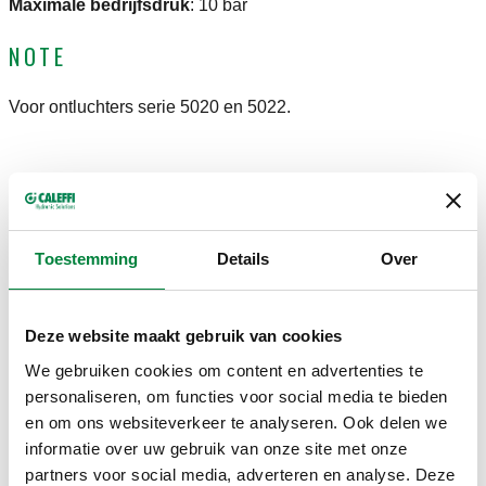
Maximale bedrijfsdruk
:
10 bar
NOTE
Voor ontluchters serie 5020 en 5022.
TEKENINGEN EN SPECIFICATIES
Toestemming
Details
Over
Artikelnummer
Aansluiting IN
Aansluiting UIT
Actions
Deze website maakt gebruik van cookies
G 1/4" (ISO 228-1)
G 3/8" A (ISO 228-1)
59301/C
We gebruiken cookies om content en advertenties te
Coll
F
M
personaliseren, om functies voor social media te bieden
en om ons websiteverkeer te analyseren. Ook delen we
3D-modellen
informatie over uw gebruik van onze site met onze
partners voor social media, adverteren en analyse. Deze