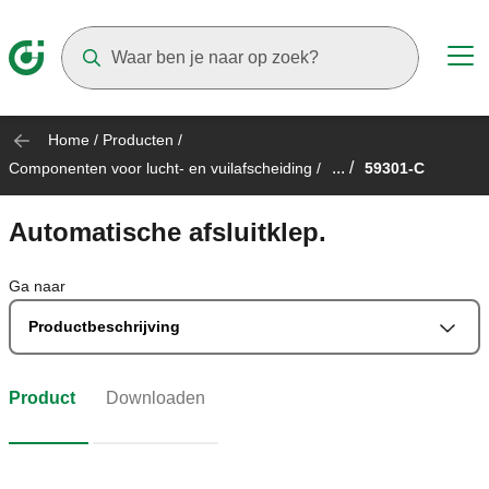
Suggestions will appear as you type
Home
/
Producten
/
... /
Componenten voor lucht- en vuilafscheiding
/
59301-C
Automatische afsluitklep.
Ga naar
Productbeschrijving
Product
Downloaden