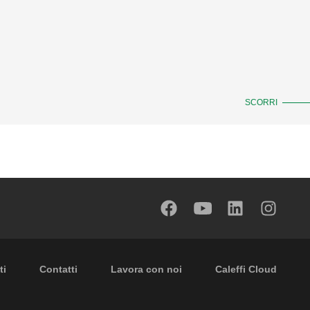
SCORRI
 secondary navigation
ti
Contatti
Lavora con noi
Caleffi Cloud