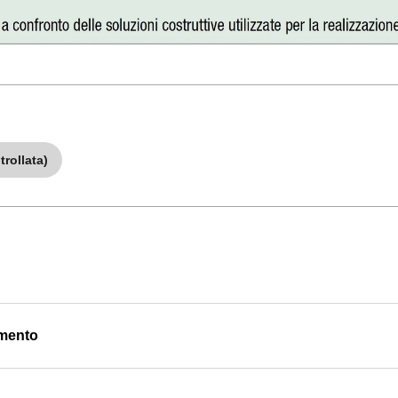
rollata)
mmento