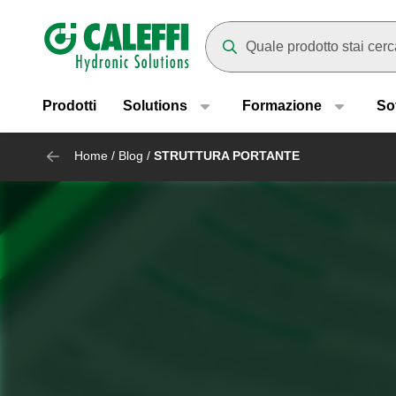
Header main navigation
Mentre digiti compariranno dei
Prodotti
Solutions
Formazione
So
Home
/
Blog
/
STRUTTURA PORTANTE