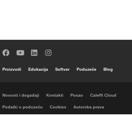
Footer main navigation
Proizvodi
Edukacija
Softver
Poduzeće
Blog
Footer secondary navigation
Novosti i događaji
Kontakti
Posao
Caleffi Cloud
Footer menu
Podatki o poduzeću
Cookies
Autorska prava
Odricanje odgovornosti
Privatnost
Accessibility