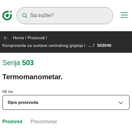
Suggestions will appear as you type
Home
/
Proizvodi
/
... /
Komponente za sustave centralnog grijanja
/
503040
Serija
503
Termomanometar.
Idi na
Opis proizvoda
Proizvod
Preuzimanje