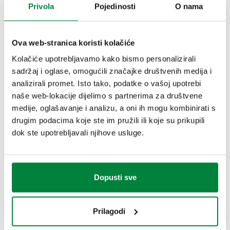
Privola
Pojedinosti
O nama
Ø
:
80 mm
Stupanj preciznosti
:
Termometar UNI 2, Manometar UNI 2,5
Skala termometra
:
0–120 °C
Ova web-stranica koristi kolačiće
Kolačiće upotrebljavamo kako bismo personalizirali
CRTEŽI I SPECIFIKACIJE
sadržaj i oglase, omogućili značajke društvenih medija i
analizirali promet. Isto tako, podatke o vašoj upotrebi
naše web-lokacije dijelimo s partnerima za društvene
Broj
Skala
medije, oglašavanje i analizu, a oni ih mogu kombinirati s
Priključak
Actions
dijela
manometra
drugim podacima koje ste im pružili ili koje su prikupili
dok ste upotrebljavali njihove usluge.
G 1/2" A (ISO 228-1) M
503040
centrični poleđinski
0–4 bar
Coll
priključak
Dopusti sve
3D modeli
Prilagodi