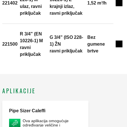
221402
1,52 m³/h
Exp
ulaz, ravni
krajnji izlaz,
priključak
ravni priključak
R 3/4" (EN
G 3/4" (ISO 228-
Bez
10226-1) M
221500
1) ŽN
gumene
Exp
ravni
ravni priključak
brtve
priključak
APLIKACIJE
Pipe Sizer Caleffi
Ova aplikacija omogućuje
određivanje veličine i