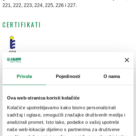
221, 222, 223, 224, 225, 226 i 227.
CERTIFIKATI
CRTEŽI I SPECIFIKACIJE
Privola
Pojedinosti
O nama
Broj
Priključak za
Priključak za cijev
Napomena
Actions
dijela
radijator
Ova web-stranica koristi kolačiće
Kolačiće upotrebljavamo kako bismo personalizirali
sadržaj i oglase, omogućili značajke društvenih medija i
G 3/8" A (ISO
Rp 3/8" (EN
analizirali promet. Isto tako, podatke o vašoj upotrebi
228-1) M
221302
10226-1) Ž
1,09 m³/h
naše web-lokacije dijelimo s partnerima za društvene
Coll
ravni