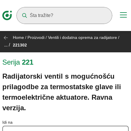
Suggestions will appear as you type
Home
/
Proizvodi
/
Ventili i dodatna oprema za radijatore
/
... /
221302
Serija
221
Radijatorski ventil s mogućnošću
prilagodbe za termostatske glave ili
termoelektrične aktuatore. Ravna
verzija.
Idi na