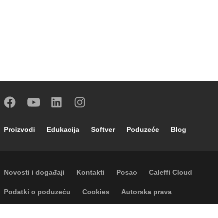
Footer main navigation
Proizvodi
Edukacija
Softver
Poduzeće
Blog
Footer secondary navigation
Novosti i događaji
Kontakti
Posao
Caleffi Cloud
Footer menu
Podatki o poduzeću
Cookies
Autorska prava
Odricanje odgovornosti
Privatnost
Accessibility