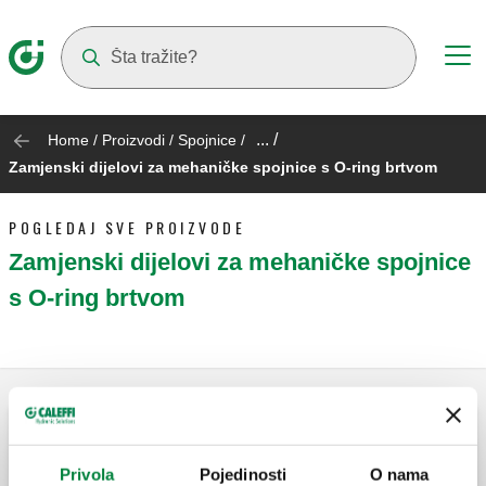
Suggestions will appear as you type
... /
Home
/
Proizvodi
/
Spojnice
/
Zamjenski dijelovi za mehaničke spojnice s O-ring brtvom
POGLEDAJ SVE PROIZVODE
Zamjenski dijelovi za mehaničke spojnice
s O-ring brtvom
Rezervni O-prsten.
Privola
Pojedinosti
O nama