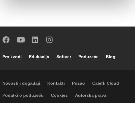
Footer main navigation
Proizvodi
Edukacija
Softver
Poduzeće
Blog
Footer secondary navigation
Novosti i događaji
Kontakti
Posao
Caleffi Cloud
Footer menu
Podatki o poduzeću
Cookies
Autorska prava
Odricanje odgovornosti
Privatnost
Accessibility
P.I. IT04104030962 - © 1961 - 2026