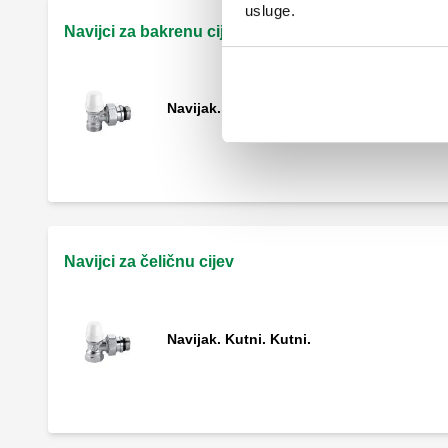
usluge.
Navijci za bakrenu cijev
Navijak. Kutni.
Navijci za čeličnu cijev
Navijak. Kutni. Kutni.