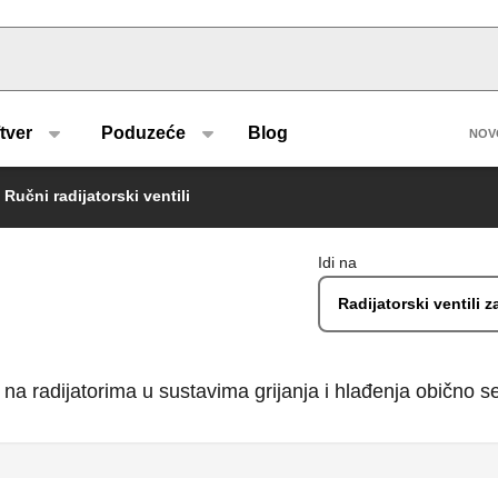
u type
H
tver
Poduzeće
Blog
NOV
Ručni radijatorski ventili
Idi na
Radijatorski ventili z
na radijatorima u sustavima grijanja i hlađenja obično se 