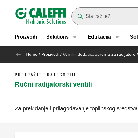
Header main navigation
Suggestions will appear as yo
Proizvodi
Solutions
Edukacija
Sof
Home
/
Proizvodi
/
Ventili i dodatna oprema za radijatore
/
PRETRAŽITE KATEGORIJE
Ručni radijatorski ventili
Za prekidanje i prilagođavanje toplinskog sredstva 