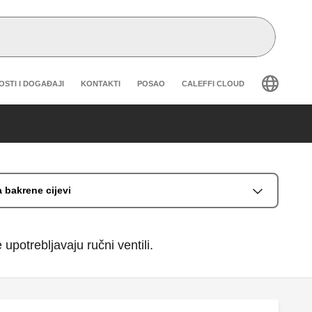
eader secondary navigation
OSTI I DOGAĐAJI
KONTAKTI
POSAO
CALEFFI CLOUD
a bakrene cijevi
upotrebljavaju ručni ventili.