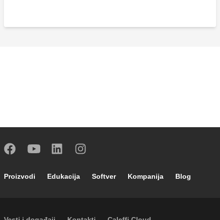
Footer main navigation
Proizvodi
Edukacija
Softver
Kompanija
Blog
Vesti i događaji
Kontakti
Caleffi Cloud