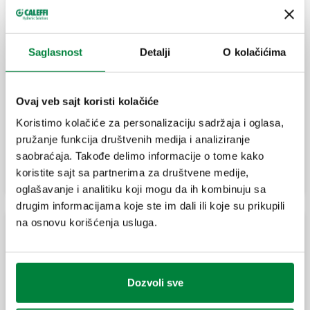
Radijatorski ventili za čelične cevi
Saglasnost
Detalji
O kolačićima
Ugaoni ručni radijatorski ventil.
Ovaj veb sajt koristi kolačiće
Koristimo kolačiće za personalizaciju sadržaja i oglasa,
Prav ručni radijatorski ventil.
pružanje funkcija društvenih medija i analiziranje
saobraćaja. Takođe delimo informacije o tome kako
koristite sajt sa partnerima za društvene medije,
oglašavanje i analitiku koji mogu da ih kombinuju sa
drugim informacijama koje ste im dali ili koje su prikupili
na osnovu korišćenja usluga.
Navijci za bakarne cevi
Dozvoli sve
Ugaoni navijak.