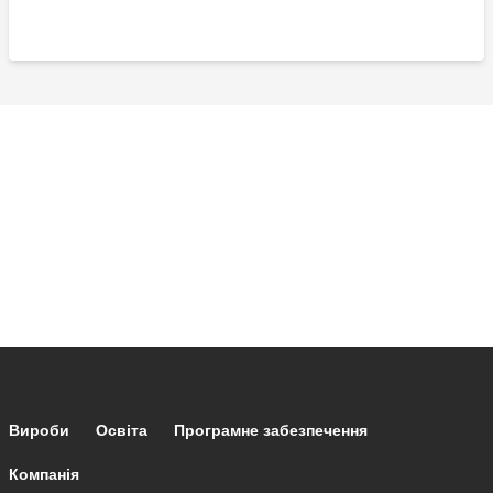
Footer main navigation
Вироби
Освіта
Програмне забезпечення
Компанія