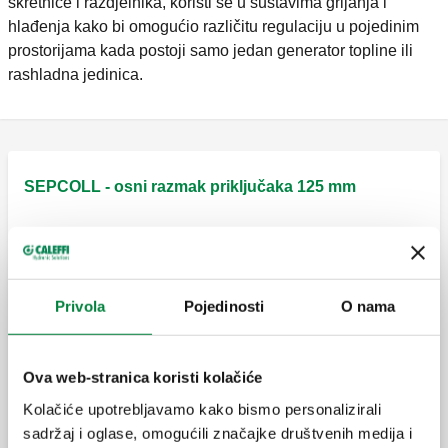
skretnice i razdjelnika, koristi se u sustavima grijanja i
hlađenja kako bi omogućio različitu regulaciju u pojedinim
prostorijama kada postoji samo jedan generator topline ili
rashladna jedinica.
SEPCOLL - osni razmak priključaka 125 mm
SEPCOLL, Hidraulički separator-kolektor za
sustave grijanje i hlađenje. Izlazi: 2.
Privola
Pojedinosti
O nama
SEPCOLL, Hidraulički separator-kolektor za
sustave grijanje i hlađenje. Izlazi: 2+1.
Ova web-stranica koristi kolačiće
Kolačiće upotrebljavamo kako bismo personalizirali
sadržaj i oglase, omogućili značajke društvenih medija i