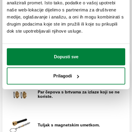
analizirali promet. Isto tako, podatke o vašoj upotrebi
SEPCOLL, Hidraulički separator-kolektor za
naše web-lokacije dijelimo s partnerima za društvene
sustave grijanje i hlađenje. Izlazi: 2+2.
medije, oglašavanje i analizu, a oni ih mogu kombinirati s
drugim podacima koje ste im pružili ili koje su prikupili
dok ste upotrebljavali njihove usluge.
Proširi
SEPCOLL, Hidraulički separator-kolektor za
sustave grijanje i hlađenje. Izlazi: 3+1.
Dopusti sve
Pribor za SEPCOLL
Prilagodi
Par čepova s brtvama za izlaze koji se ne
koriste.
Tuljak s magnetskim umetkom.