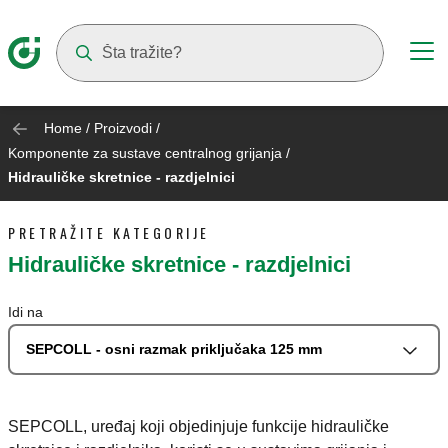
Suggestions will appear as you type
Home
/
Proizvodi
/
Komponente za sustave centralnog grijanja
/
Hidrauličke skretnice - razdjelnici
PRETRAŽITE KATEGORIJE
Hidrauličke skretnice - razdjelnici
Idi na
SEPCOLL - osni razmak priključaka 125 mm
SEPCOLL, uređaj koji objedinjuje funkcije hidrauličke