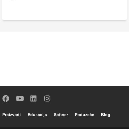
Footer main navigation
Proizvodi
Edukacija
Softver
Poduzeće
Blog