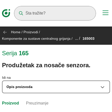
Suggestions will appear as you type
Home
/
Proizvodi
/
... /
Komponente za sustave centralnog grijanja
/
165003
Serija
165
Produžetak za nosače senzora.
Idi na
Opis proizvoda
Proizvod
Preuzimanje