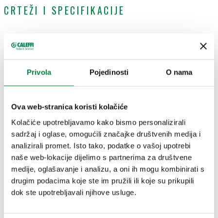
CRTEŽI I SPECIFIKACIJE
Broj
Priključak 1
Priključak 2
Actions
dijela
Privola
Pojedinosti
O nama
G 1" A (ISO 228-
G 1" (ISO 228-1) ŽN
165003
1) M
krajnji izlaz, holender
Coll
ulaz
matica
Ova web-stranica koristi kolačiće
Kolačiće upotrebljavamo kako bismo personalizirali
sadržaj i oglase, omogućili značajke društvenih medija i
3D modeli
analizirali promet. Isto tako, podatke o vašoj upotrebi
naše web-lokacije dijelimo s partnerima za društvene
medije, oglašavanje i analizu, a oni ih mogu kombinirati s
Tekst ponude
Prikaži
Kopiraj
drugim podacima koje ste im pružili ili koje su prikupili
dok ste upotrebljavali njihove usluge.
CALEFFI, 165003. Produžetak za nosače senzora. Za
jedinice serija 165, 166 i 167. Bočni priključci: M4 Ž x M4 Ž x
SCIP code
Prikaži