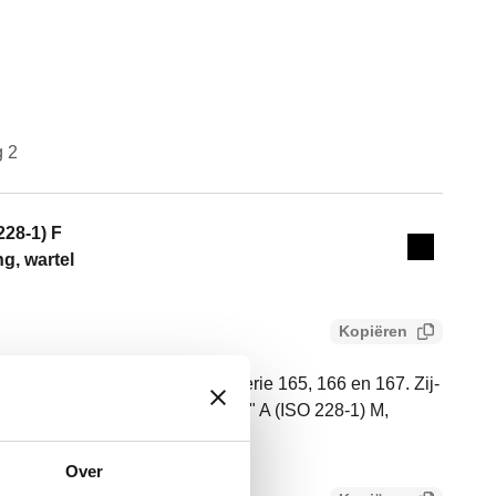
g 2
Actions
228-1) F
Collapse 
g, wartel
Kopiëren
 sensor. Voor pompgroepen serie 165, 166 en 167. Zij-
/8” F x 1/4” F. Aansluiting 1: G 1" A (ISO 228-1) M,
SO 228-1) F, einduitgang, wartel.
Over