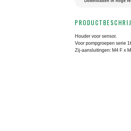
Downloaden in hoge re
PRODUCTBESCHRI
Houder voor sensor.
Voor pompgroepen serie 16
Zij-aansluitingen: M4 F x M4