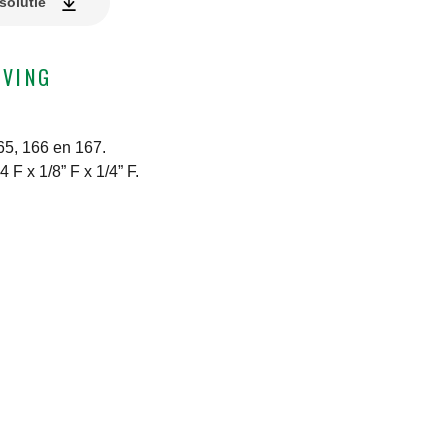
solutie
JVING
5, 166 en 167.
 F x 1/8” F x 1/4” F.