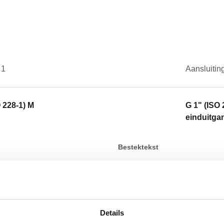
 1
Aansluitin
O 228-1) M
G 1" (ISO 
einduitgan
Bestektekst
CALEFFI, 165003. Houder voor
aansluitingen: M4 F x M4 F x 1
ingang. Aansluiting 2: G 1" (I
Details
SCIP code