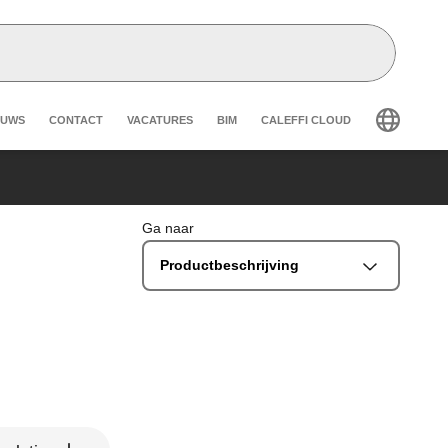
eader secondary navigation
EUWS
CONTACT
VACATURES
BIM
CALEFFI CLOUD
Ga naar
Productbeschrijving