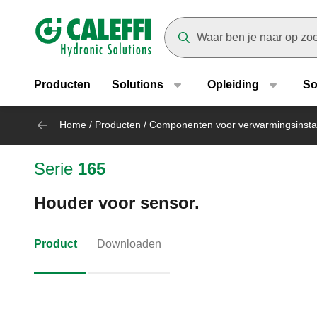
Header main navigation
Suggestions will appear as yo
Producten
Solutions
Opleiding
So
Home
/
Producten
/
Componenten voor verwarmingsinstal
Serie
165
Houder voor sensor.
Product
Downloaden