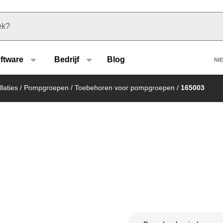
u type
H
ftware
Bedrijf
Blog
NI
laties
/
Pompgroepen
/
Toebehoren voor pompgroepen
/
165003