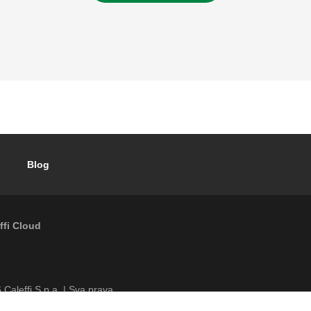
Blog
ffi Cloud
Footer menu
6
Caleffi S.p.a. | Sva prava
Od