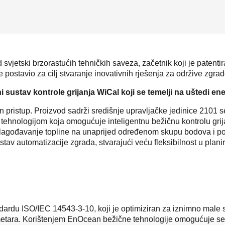
 svjetski brzorastućih tehničkih saveza, začetnik koji je patent
je postavio za cilj stvaranje inovativnih rješenja za održive zgrad
ni sustav kontrole grijanja WiCal koji se temelji na uštedi 
pristup. Proizvod sadrži središnje upravljačke jedinice 2101 se
tehnologijom koja omogućuje inteligentnu bežičnu kontrolu grij
ilagođavanje topline na unaprijed određenom skupu bodova i pot
tav automatizacije zgrada, stvarajući veću fleksibilnost u plani
du ISO/IEC 14543-3-10, koji je optimiziran za iznimno male s
metara. Korištenjem EnOcean bežične tehnologije omogućuje se 