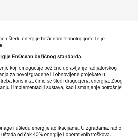
irao uštedu energije bežičnom tehnologijom. To je
e.
energije EnOcean bežičnog standarda.
rije koji omogućuje bežićno upravljanje radijatorskog
anja za novoizgrađene ili obnovljene projekate u
reba korisnika, čime se štedi dragocjena energija. Zbog
ranju i implementaciji sustava, kao i smanjenje potrošnje
nage i uštedu energije aplikacijama. U zgradama, radio
ušteda od čak 40% energije i operativnih troškova.