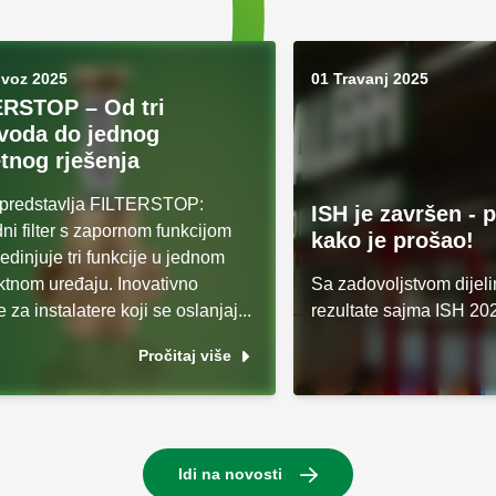
ovoz 2025
01 Travanj 2025
ERSTOP – Od tri
voda do jednog
tnog rješenja
i predstavlja FILTERSTOP:
ISH je završen - 
ni filter s zapornom funkcijom
kako je prošao!
jedinjuje tri funkcije u jednom
tnom uređaju. Inovativno
Sa zadovoljstvom dijel
e za instalatere koji se oslanjaj...
rezultate sajma ISH 20
Pročitaj više
Idi na novosti