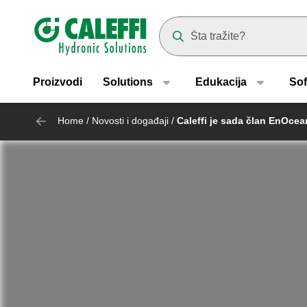
Header main navigation
Suggestions will appear as yo
Proizvodi
Solutions
Edukacija
Sof
Home
/
Novosti i događaji
/
Caleffi je sada član EnOcea