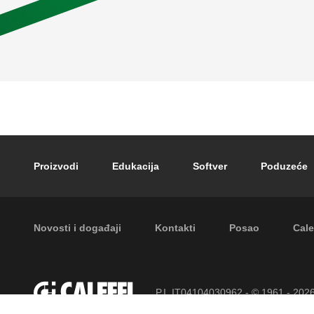
Footer main navigation
Proizvodi
Edukacija
Softver
Poduzeće
Footer secondary navigation
Novosti i događaji
Kontakti
Posao
Cale
P.I. IT04104030962 - © 1961 - 202
pridržana