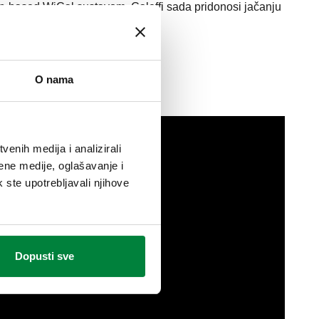
n-based WiCal sustavom, Caleffi sada pridonosi jačanju
O nama
enih medija i analizirali
ene medije, oglašavanje i
k ste upotrebljavali njihove
Dopusti sve