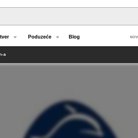
u type
H
tver
Poduzeće
Blog
NOV
n-a