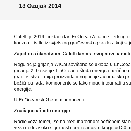
18 Ožujak 2014
Caleffi je 2014. postao član EnOcean Alliance, jednog od
konzorcij tvrtki iz svjetskog građevinskog sektora koji si 
Zajedno
s članstvom, Caleffi lansira svoj novi pamet
Regulacija grijanja WiCal savršeno se uklapa u EnOcean 
grijanja 2105 serije. EnOcean ušteda energija bežičnom 
graditeljstvu. Linija proizvoda omogućuje automatsko pr
bežičnog rada, komponente se lako mogu integrirati u sus
energije.
U EnOcean službenom priopćenju:
Značajne uštede energije
Radio veza temelji se na međunarodnom bežičnom standar
veza nudi visoku sigurnost i pouzdanost u krugu od 30 