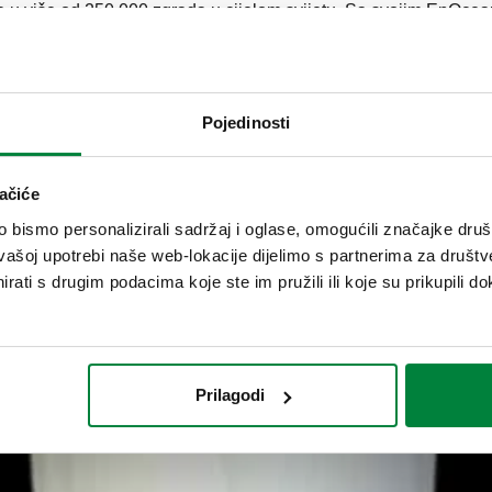
u više od 250.000 zgrada u cijelom svijetu. Sa svojim EnOcea
 nudi preko 1.200 interoperabilnih proizvoda.
effi štandu A41-51 C42-52, Pad. 7.
Pojedinosti
ačiće
bismo personalizirali sadržaj i oglase, omogućili značajke društv
vašoj upotrebi naše web-lokacije dijelimo s partnerima za društv
rati s drugim podacima koje ste im pružili ili koje su prikupili do
Prilagodi