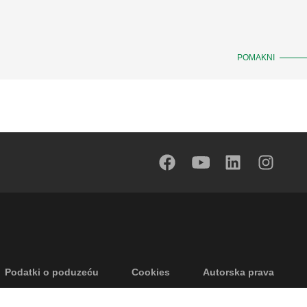
POMAKNI
Podatki o poduzeću
Cookies
Autorska prava
ricanje odgovornosti
Privatnost
Accessibility