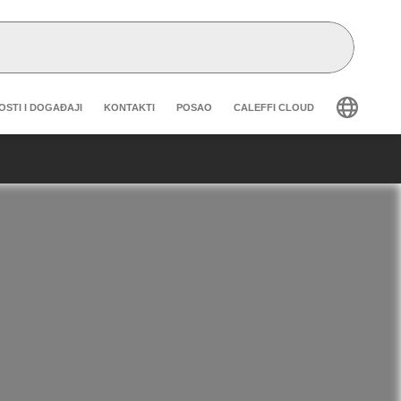
eader secondary navigation
OSTI I DOGAĐAJI
KONTAKTI
POSAO
CALEFFI CLOUD