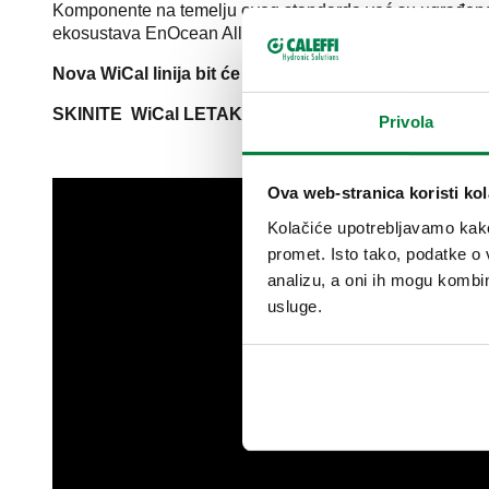
Komponente na temelju ovog standarda već su ugrađene 
ekosustava EnOcean Alliance. Više od 350 članova danas
Nova WiCal linija bit će prezentirana na MCE14 na Cal
SKINITE WiCal LETAK OVDJE!
Privola
Ova web-stranica koristi kol
Kolačiće upotrebljavamo kako 
promet. Isto tako, podatke o 
analizu, a oni ih mogu kombini
usluge.