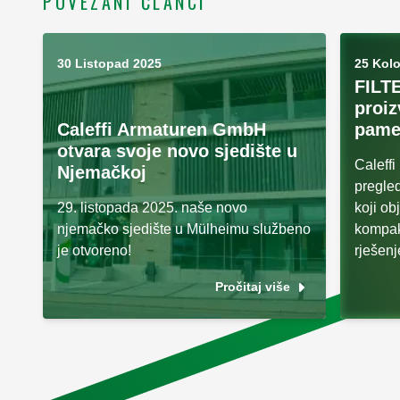
POVEZANI ČLANCI
30 Listopad 2025
25 Kol
FILT
proiz
Caleffi Armaturen GmbH
pame
otvara svoje novo sjedište u
Caleff
Njemačkoj
pregled
29. listopada 2025. naše novo
koji ob
njemačko sjedište u Mülheimu službeno
kompak
je otvoreno!
rješenj
Pročitaj više