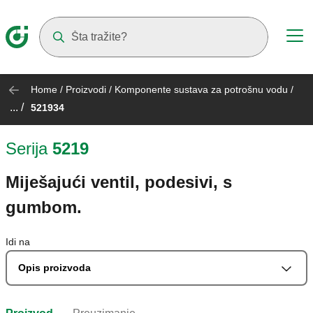
Suggestions will appear as you type
Home
/
Proizvodi
/
Komponente sustava za potrošnu vodu
/
... /
521934
Serija
5219
Miješajući ventil, podesivi, s
gumbom.
Idi na
Opis proizvoda