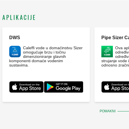
APLIKACIJE
DWS
Pipe Sizer Ca
Caleffi vode u domaćinstvu Sizer
Ova apl
omogućuje brzu i točnu
određiva
dimenzioniranje glavnih
određiv
komponenti domaće vodenim
strujanje vode 
sustavima.
odnosno zračni
POMAKNI