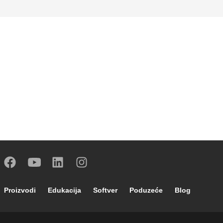
Footer main navigation
Proizvodi
Edukacija
Softver
Poduzeće
Blog