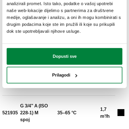
analizirali promet. Isto tako, podatke o vašoj upotrebi
3D modeli
naše web-lokacije dijelimo s partnerima za društvene
medije, oglašavanje i analizu, a oni ih mogu kombinirati s
IGS
STP
drugim podacima koje ste im pružili ili koje su prikupili
dok ste upotrebljavali njihove usluge.
Tekst ponude
Prikaži
Kopiraj
Dopusti sve
CALEFFI, 521934. Miješajući ventil, podesivi, s
gumbom. Sa toplinskom zaštitom sustava. Priključak: G
SCIP code
Prikaži
Prilagodi
21e8f407-0048-4556-b9a6-
1/2" A (ISO 228-1) M, spoj. Maksimalni radni tlak: 10
Kopiraj
ed594f14aa8c
bar. Raspon temperature medija: 2–90 °C. Raspon
postavljanja temperature: 35–65 °C. Završni premaz:
poniklano. Kv: 1,5 m³/h. Materijal: mesing koji
sprječava ispuštanje cinka DR low lead.
G 3/4" A (ISO
1,7
521935
228-1) M
35–65 °C
Exp
m³/h
spoj