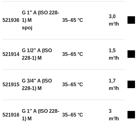
G 1" A (ISO 228-
3,0
521936
1) M
35–65 °C
Exp
m³/h
spoj
G 1/2" A (ISO
1,5
521914
35–65 °C
Exp
228-1) M
m³/h
G 3/4" A (ISO
1,7
521915
35–65 °C
Exp
228-1) M
m³/h
G 1" A (ISO 228-
3
521916
35–65 °C
Exp
1) M
m³/h