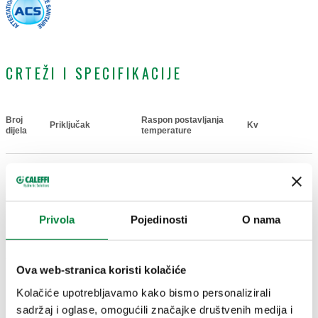
CRTEŽI I SPECIFIKACIJE
Broj
Raspon postavljanja
Priključak
Kv
Actions
dijela
temperature
G 1/2" A (ISO
1,5
521934
228-1) M
35–65 °C
Coll
m³/h
spoj
Privola
Pojedinosti
O nama
2D crteži
Ova web-stranica koristi kolačiće
Kolačiće upotrebljavamo kako bismo personalizirali
DWG
DXF
PDF
sadržaj i oglase, omogućili značajke društvenih medija i