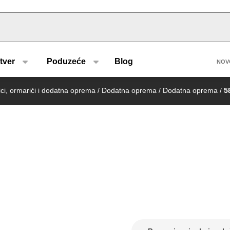
u type
H
tver
Poduzeće
Blog
NOV
nici, ormarići i dodatna oprema
/
Dodatna oprema
/
Dodatna oprema
/
5