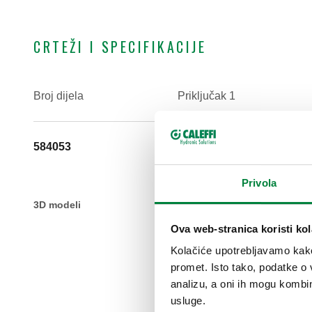
CRTEŽI I SPECIFIKACIJE
Broj dijela
Priključak 1
584053
G 3/4" A (ISO 228-1) M
dvostruki konus
Privola
3D modeli
Ova web-stranica koristi kol
Kolačiće upotrebljavamo kako 
promet. Isto tako, podatke o 
analizu, a oni ih mogu kombini
usluge.