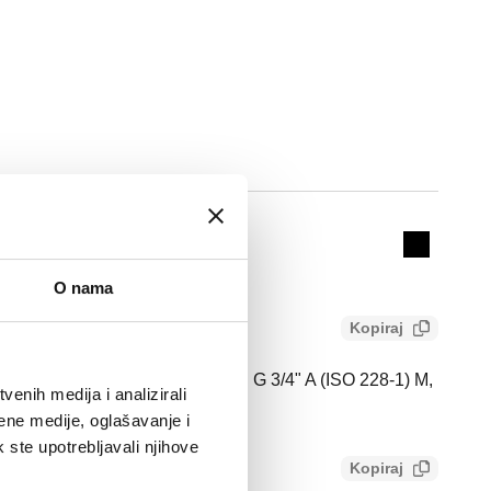
Actions
12
Collapse 
O nama
Kopiraj
iključci za izlaze. Priključak 1: G 3/4" A (ISO 228-1) M,
enih medija i analizirali
 G 3/8" A (ISO 228-1) M, Ø 12.
ene medije, oglašavanje i
k ste upotrebljavali njihove
Kopiraj
bb808c8bc59