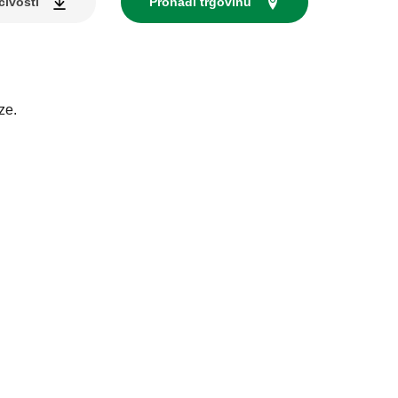
čivosti
Pronađi trgovinu
ze.