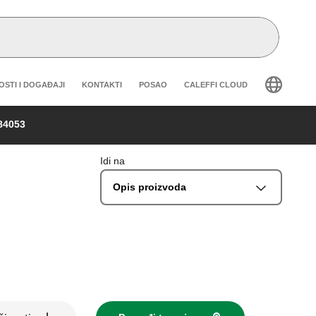
eader secondary navigation
OSTI I DOGAĐAJI
KONTAKTI
POSAO
CALEFFI CLOUD
84053
Idi na
Opis proizvoda