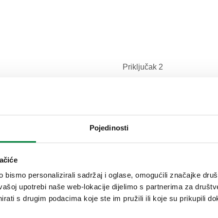
Priključak 2
G 3/8" A (ISO 228-1) M, Ø 
Pojedinosti
Tekst ponude
ačiće
CALEFFI, 584053. M konusni pr
bismo personalizirali sadržaj i oglase, omogućili značajke društv
dvostruki konus. Priključak 2:
vašoj upotrebi naše web-lokacije dijelimo s partnerima za društv
rati s drugim podacima koje ste im pružili ili koje su prikupili do
SCIP code
f322967d-c35a-4f89-89bd-4