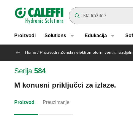
Header main navigation
Suggestions will appear as yo
Proizvodi
Solutions
Edukacija
Sof
Home
/
Proizvodi
/
Zonski i elektromotorni ventili, razdjel
Serija
584
M konusni priključci za izlaze.
Proizvod
Preuzimanje