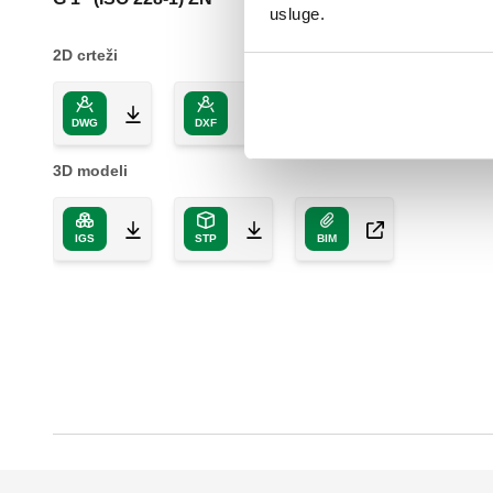
usluge.
2D crteži
DWG
DXF
PDF
3D modeli
IGS
STP
BIM