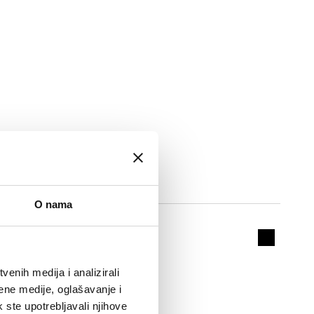
Priključak odvoda
Actions
O nama
G 1" A (ISO 228-1) M
Collapse 
spoj
enih medija i analizirali
ene medije, oglašavanje i
k ste upotrebljavali njihove