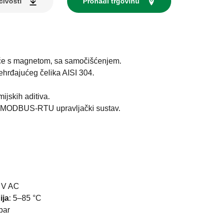
čivosti
Pronađi trgovinu
toće s magnetom, sa samočišćenjem.
ehrđajućeg čelika AISI 304.
ijskih aditiva.
z MODBUS-RTU upravljački sustav.
 V AC
ija
:
5–85 °C
bar