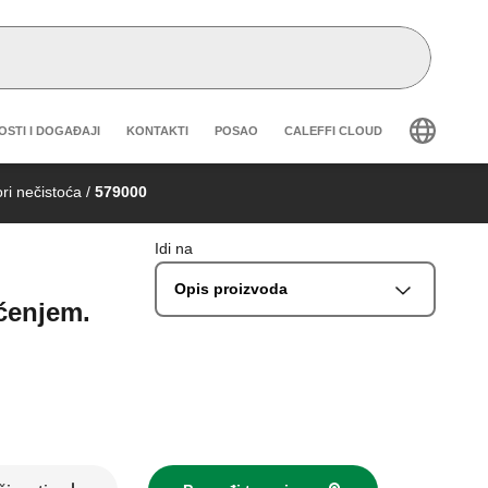
eader secondary navigation
OSTI I DOGAĐAJI
KONTAKTI
POSAO
CALEFFI CLOUD
ori nečistoća
/
579000
Idi na
Opis proizvoda
ćenjem.