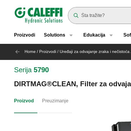
Header main navigation
Suggestions will appear as yo
Proizvodi
Solutions
Edukacija
Sof
Home
/
Proizvodi
/
Uređaji za odvajanje zraka i nečistoća
Serija
5790
DIRTMAG®CLEAN, Filter za odvaja
Proizvod
Preuzimanje