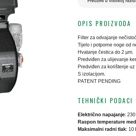
Preuzmi u visokoj razlu
OPIS PROIZVODA
Filter za odvajanje nečis
Tijelo i potporne noge od n
Hvatanje čestica do 2 μm.
Predviđen za ulijevanje kem
Predviđen za korištenje u
S izolacijom.
PATENT PENDING
TEHNIČKI PODACI
Električno napajanje
:
230
Raspon temperature med
Maksimalni radni tlak
:
10 