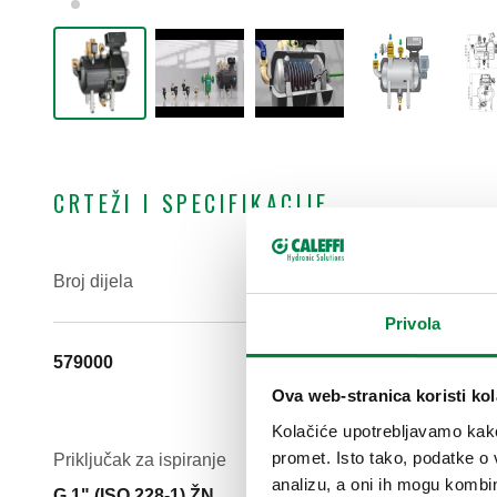
CRTEŽI I SPECIFIKACIJE
Broj dijela
ULAZNI prik
Privola
579000
G 2" A (ISO
spoj
Ova web-stranica koristi kol
Kolačiće upotrebljavamo kako 
promet. Isto tako, podatke o 
Priključak za ispiranje
Kv
analizu, a oni ih mogu kombini
G 1" (ISO 228-1) ŽN
45 m³/h