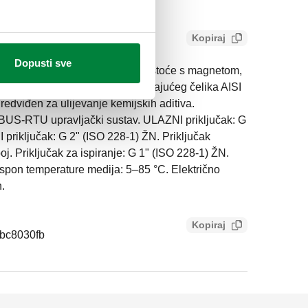
Kopiraj
Dopusti sve
AN. Filter za odvajanje nečistoće s magnetom,
Tijelo i potporne noge od nehrđajućeg čelika AISI
redviđen za ulijevanje kemijskih aditiva.
BUS-RTU upravljački sustav. ULAZNI priključak: G
 priključak: G 2" (ISO 228-1) ŽN. Priključak
j. Priključak za ispiranje: G 1" (ISO 228-1) ŽN.
aspon temperature medija: 5–85 °C. Električno
.
Kopiraj
bc8030fb