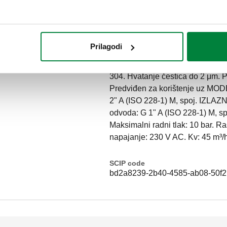
Tekst ponude
Prilagodi
CALEFFI, 579000, DIRTMAG®CLE
sa samočišćenjem. S izolacijom. 
304. Hvatanje čestica do 2 μm. P
Predviđen za korištenje uz MOD
2" A (ISO 228-1) M, spoj. IZLAZNI
odvoda: G 1" A (ISO 228-1) M, spo
Maksimalni radni tlak: 10 bar. R
napajanje: 230 V AC. Kv: 45 m³/h
SCIP code
bd2a8239-2b40-4585-ab08-50f2