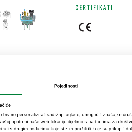
CERTIFIKATI
ljučak
IZLAZNI priključak
Pojedinosti
 228-1) M
G 2" (ISO 228-1) ŽN
ačiće
bismo personalizirali sadržaj i oglase, omogućili značajke društv
vašoj upotrebi naše web-lokacije dijelimo s partnerima za društv
rati s drugim podacima koje ste im pružili ili koje su prikupili do