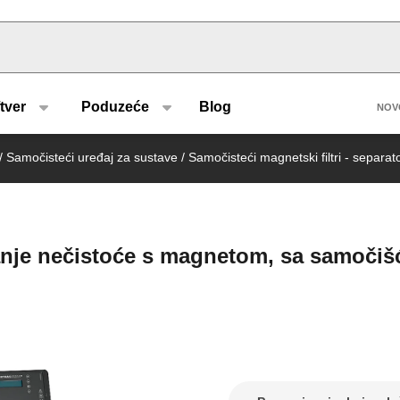
u type
H
tver
Poduzeće
Blog
NOV
/
Samočisteći uređaj za sustave
/
Samočisteći magnetski filtri - separat
nje nečistoće s magnetom, sa samočiš